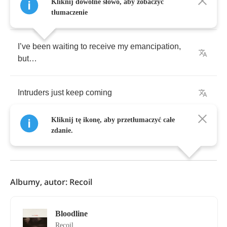
Did
you
ever
wish
that
someone
would
come
Kliknij dowolne słowo, aby zobaczyć
through
for
you
?
tłumaczenie
I
’
ve
been
waiting
to
receive
my
emancipation
,
but
…
Intruders
just
keep
coming
Kliknij tę ikonę, aby przetłumaczyć całe
zdanie.
Pokaż Więcej
Albumy, autor: Recoil
Bloodline
Recoil