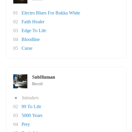
01
Electro Blues For Bukka White
02
Faith Healer
03
Edge To Life
04
Bloodline
05
Curse
SubHuman
Recoil
●
Intruders
02
99 To Life
03
5000 Years
04
Prey