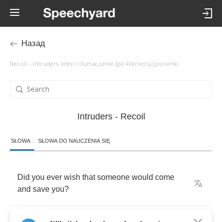
Назад
Recoil – Intruders tekst i tłumaczenie (po kliknięciu) piosenki
Intruders - Recoil
SŁOWA
SŁOWA DO NAUCZENIA SIĘ
Did
you
ever
wish
that
someone
would
come
and
save
you
?