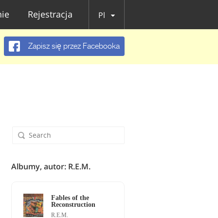
ie
Rejestracja
Pl
Zapisz się przez Facebooka
Albumy, autor: R.E.M.
Fables of the
Reconstruction
R.E.M.