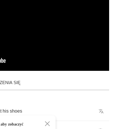
ENIA SIĘ
t
his
shoes
 aby zobaczyć