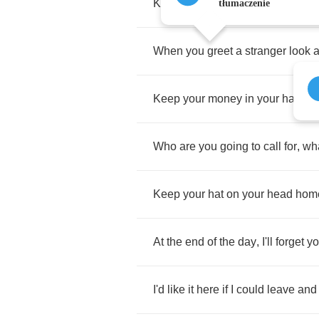
Keep
your
money
in
your
shoes
tłumaczenie
When
you
greet
a
stranger
look
a
Keep
your
money
in
your
hands
Who
are
you
going
to
call
for
,
wh
Keep
your
hat
on
your
head
hom
At
the
end
of
the
day
,
I'll
forget
yo
I'd
like
it
here
if
I
could
leave
and