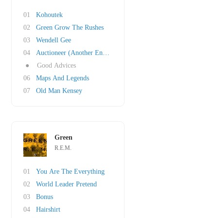
01
Kohoutek
02
Green Grow The Rushes
03
Wendell Gee
04
Auctioneer (Another Engine)
●
Good Advices
06
Maps And Legends
07
Old Man Kensey
Green
R.E.M.
01
You Are The Everything
02
World Leader Pretend
03
Bonus
04
Hairshirt