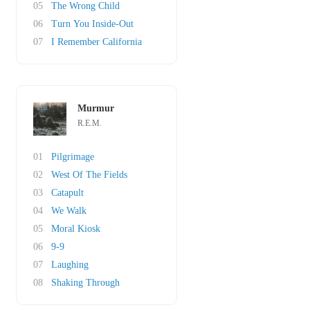
05
The Wrong Child
06
Turn You Inside-Out
07
I Remember California
Murmur
R.E.M.
01
Pilgrimage
02
West Of The Fields
03
Catapult
04
We Walk
05
Moral Kiosk
06
9-9
07
Laughing
08
Shaking Through