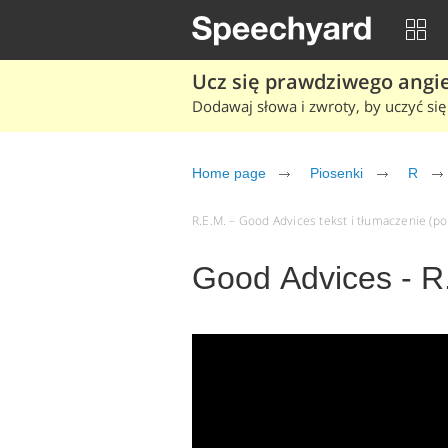
Ucz się prawdziwego angiel
Dodawaj słowa i zwroty, by uczyć się 
Home page
Piosenki
R
R.E.M. – Good Advices tekst i tłumaczenie (po 
Good Advices - R