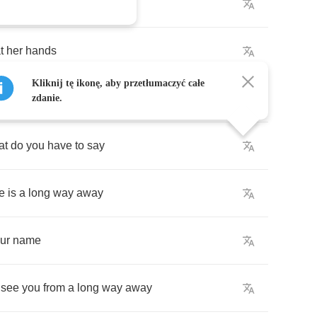
put
your
trouble
behind
t
her
hands
Kliknij tę ikonę, aby przetłumaczyć całe
put
your
travel
behind
zdanie.
at
do
you
have
to
say
e
is
a
long
way
away
ur
name
see
you
from
a
long
way
away