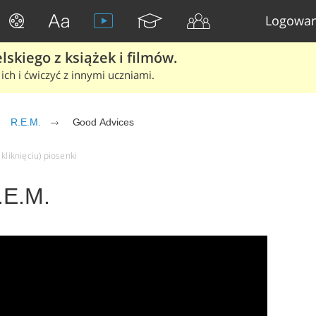
Logowan
skiego z książek i filmów.
ich i ćwiczyć z innymi uczniami.
R.E.M.
Good Advices
kliknięciu) piosenki
.E.M.