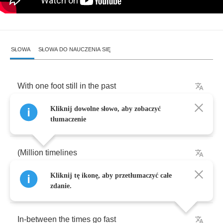
SŁOWA
SŁOWA DO NAUCZENIA SIĘ
With
one
foot
still
in
the
past
Kliknij dowolne słowo, aby zobaczyć
With
the
other
far
ahead
tłumaczenie
(
Million
timelines
Kliknij tę ikonę, aby przetłumaczyć całe
Million
lifetimes
)
zdanie.
In
-
between
the
times
go
fast