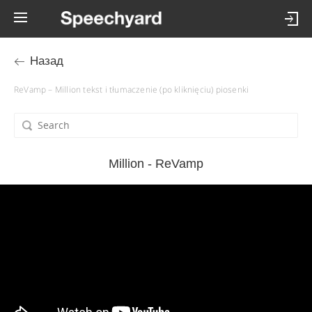
Назад
ReVamp – Million tekst i tłumaczenie (po kliknięciu) piosenki
Million - ReVamp