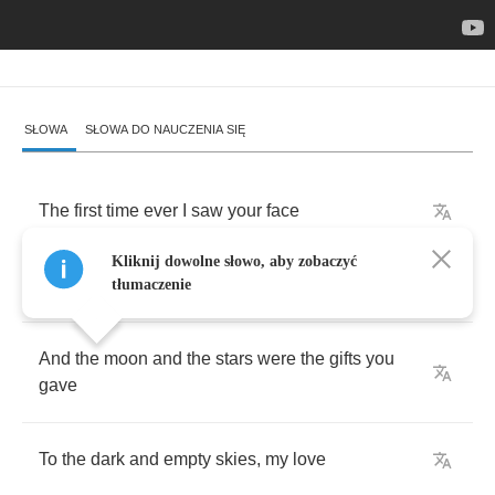
SŁOWA
SŁOWA DO NAUCZENIA SIĘ
The
first
time
ever
I
saw
your
face
Kliknij dowolne słowo, aby zobaczyć
I
thought
the
sun
rose
in
your
eyes
tłumaczenie
And
the
moon
and
the
stars
were
the
gifts
you
gave
To
the
dark
and
empty
skies
,
my
love