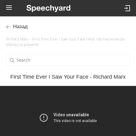
Назад
Richard Marx – First Time Ever I Saw Your Face tekst i tłumaczenie (po
kliknięciu) piosenki
First Time Ever I Saw Your Face - Richard Marx