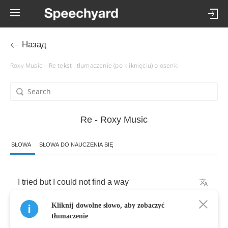
Назад
Roxy Music – Re tekst i tłumaczenie (po kliknięciu) piosenki
Re - Roxy Music
SŁOWA
SŁOWA DO NAUCZENIA SIĘ
I
tried
but
I
could
not
find
a
way
Kliknij dowolne słowo, aby zobaczyć
Looking
back
all
I
did
was
look
away
tłumaczenie