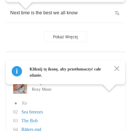
Next
time
is
the
best
we
all
know
Pokaż Więcej
Albumy, autor: Roxy Music
Kliknij tę ikonę, aby przetłumaczyć całe
zdanie.
Roxy Music
Roxy Music
●
Re
02
Sea breezes
03
The Bob
04
Bitters end