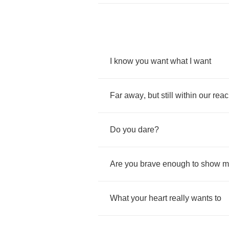
I
know
you
want
what
I
want
Far
away
,
but
still
within
our
reac
Do
you
dare
?
Are
you
brave
enough
to
show
m
What
your
heart
really
wants
to