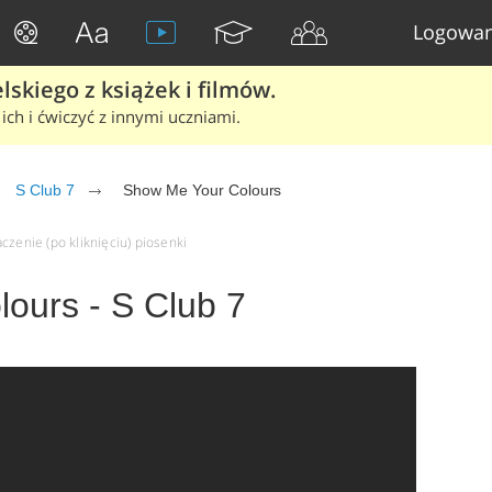
Logowan
skiego z książek i filmów.
ich i ćwiczyć z innymi uczniami.
S Club 7
Show Me Your Colours
czenie (po kliknięciu) piosenki
ours - S Club 7