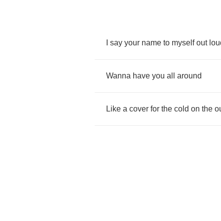
I
say
your
name
to
myself
out
lou
Wanna
have
you
all
around
Like
a
cover
for
the
cold
on
the
o