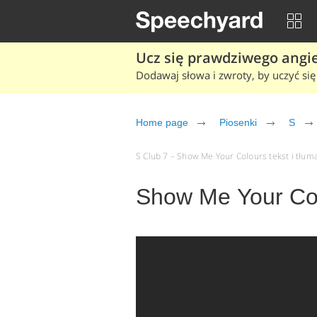
Ucz się prawdziwego angiel
Dodawaj słowa i zwroty, by uczyć się 
Home page
Piosenki
S
S Club 7 – Show Me Your Colours tekst i tłuma
Show Me Your Col