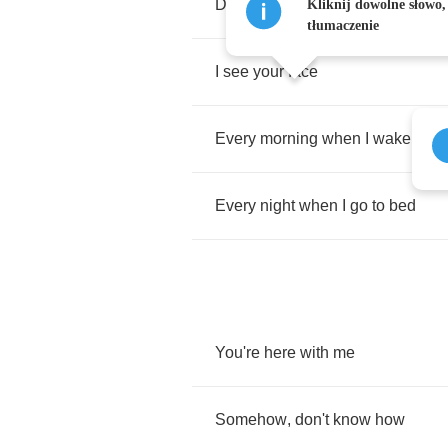
Don't
know
where
to
turn
to
anym
Kliknij dowolne słowo,
tłumaczenie
I
see
your
face
Every
morning
when
I
wake
up
Every
night
when
I
go
to
bed
You're
here
with
me
Somehow
,
don't
know
how