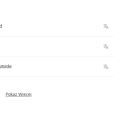
d
utside
Pokaż Więcej