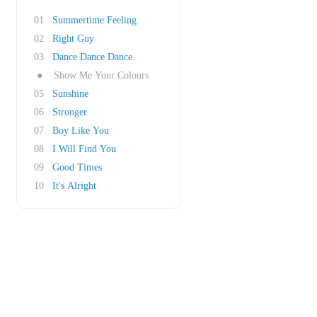
01
Summertime Feeling
02
Right Guy
03
Dance Dance Dance
●
Show Me Your Colours
05
Sunshine
06
Stronger
07
Boy Like You
08
I Will Find You
09
Good Times
10
It's Alright