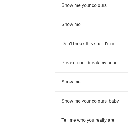
Show
me
your
colours
Show
me
Don't
break
this
spell
I'm
in
Please
don't
break
my
heart
Show
me
Show
me
your
colours
,
baby
Tell
me
who
you
really
are