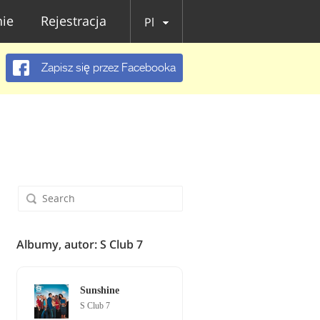
ie
Rejestracja
Pl
Zapisz się przez Facebooka
Albumy, autor: S Club 7
Sunshine
S Club 7