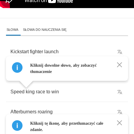
SŁOWA
SŁOWA DO NAUCZENIA SIĘ
Kickstart
fighter
launch
Kliknij dowolne słowo, aby zobaczyć
Throttle
set
to
full
tłumaczenie
Speed
king
race
to
win
Afterburners
roaring
Kliknij tę ikonę, aby przetłumaczyć całe
zdanie.