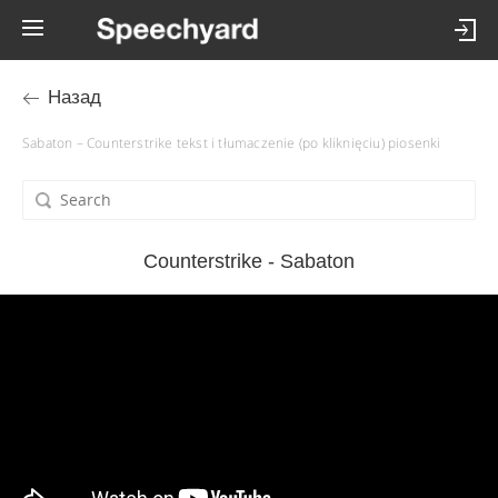
Назад
Sabaton – Counterstrike tekst i tłumaczenie (po kliknięciu) piosenki
Counterstrike - Sabaton