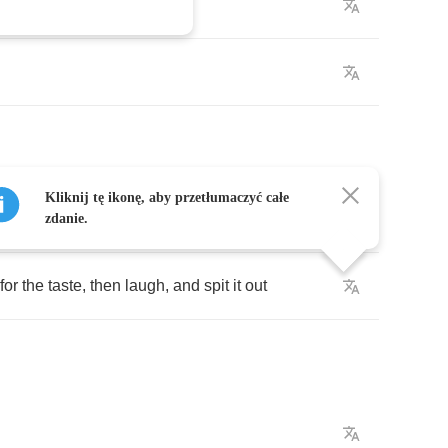
t
you
say
Kliknij tę ikonę, aby przetłumaczyć całe
but
fear
his
smile
zdanie.
for
the
taste
,
then
laugh
,
and
spit
it
out