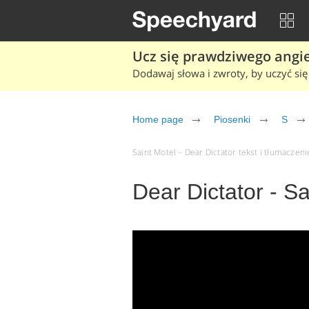
Ucz się prawdziwego angiel
Dodawaj słowa i zwroty, by uczyć się 
Home page
Piosenki
S
Saint Motel – Dear Dictator tekst i tłumaczenie
Dear Dictator - Sa