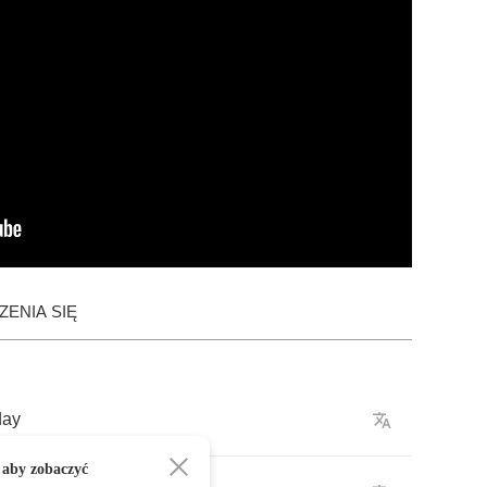
ENIA SIĘ
day
 aby zobaczyć