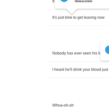
It's
not
cause
what
you
do
or
wha
tłumaczenie
It's
just
time
to
get
leaving
now
Nobody
has
ever
seen
his
face
,
I
heard
he'll
drink
your
blood
just
Whoa
-
oh
-
oh