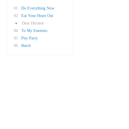
01
Do Everything Now
02
Eat Your Heart Out
●
Dear Dictator
04
To My Enemies
05
Pity Party
06
Butch