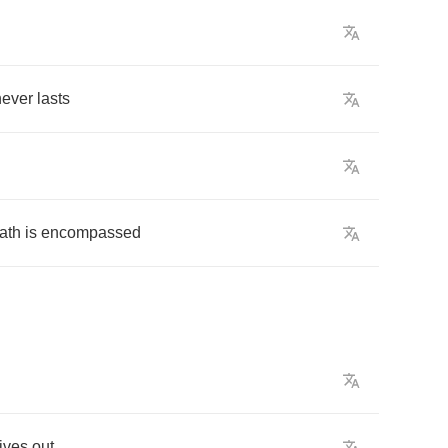
never
lasts
ath
is
encompassed
ives
out