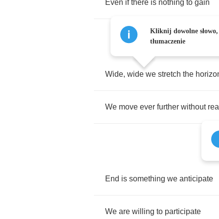
Even
if
there
is
nothing
to
gain
Kliknij dowolne słowo,
tłumaczenie
Wide
,
wide
we
stretch
the
horizo
We
move
ever
further
without
re
End
is
something
we
anticipate
We
are
willing
to
participate