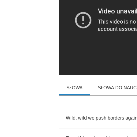
SŁOWA
SŁOWA DO NAUCZ
Wild
,
wild
we
push
borders
agai