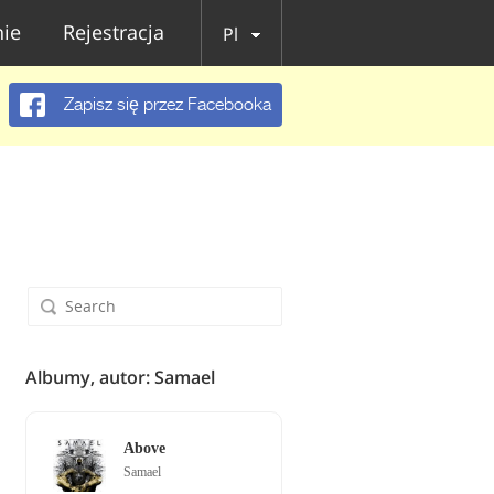
ie
Rejestracja
Pl
Zapisz się przez Facebooka
Albumy, autor: Samael
Above
Samael