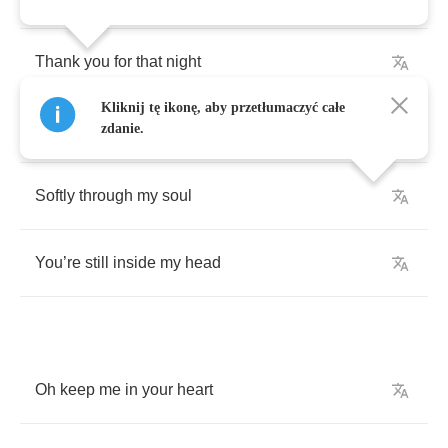
Thank
you
for
that
night
Kliknij tę ikonę, aby przetłumaczyć całe
For
the
byways
we
travel
together
zdanie.
Softly
through
my
soul
You
’
re
still
inside
my
head
Oh
keep
me
in
your
heart