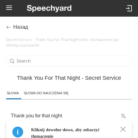
Назад
Secret Service – Thank You For That Night tekst i tłumaczenie (po
kliknięciu) piosenki
Thank You For That Night - Secret Service
SŁOWA
SŁOWA DO NAUCZENIA SIĘ
Thank
you
for
that
night
Kliknij dowolne słowo, aby zobaczyć
For
teaching
me
that
I
existed
tłumaczenie