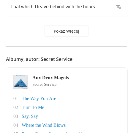
That
which
I
leave
behind
with
the
hours
Pokaż Więcej
Albumy, autor: Secret Service
Aux Deux Magots
Secret Service
01
The Way You Are
02
Turn To Me
03
Say, Say
04
Where the Wind Blows