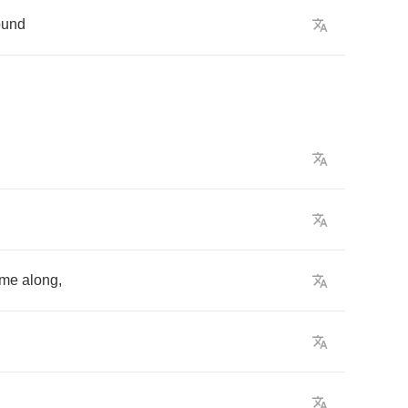
ound
ome
along
,