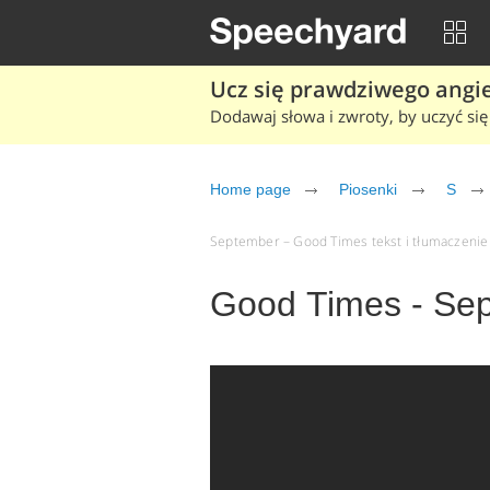
Ucz się prawdziwego angiel
Dodawaj słowa i zwroty, by uczyć się 
Home page
Piosenki
S
September – Good Times tekst i tłumaczenie (
Good Times - Se