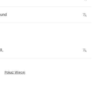
ound
ll
,
Pokaż Więcej