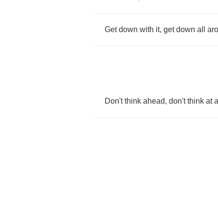
Get
down
with
it
,
get
down
all
ar
Don't
think
ahead
,
don't
think
at
a