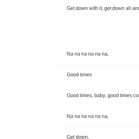
Get
down
with
it
,
get
down
all
ar
Na
na
na
na
na
na
,
Good
times
Good
times
,
baby
,
good
times
c
Na
na
na
na
na
na
,
Get
down
,