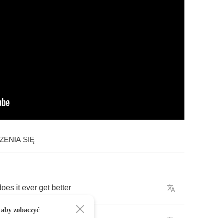
ENIA SIĘ
does
it
ever
get
better
 aby zobaczyć