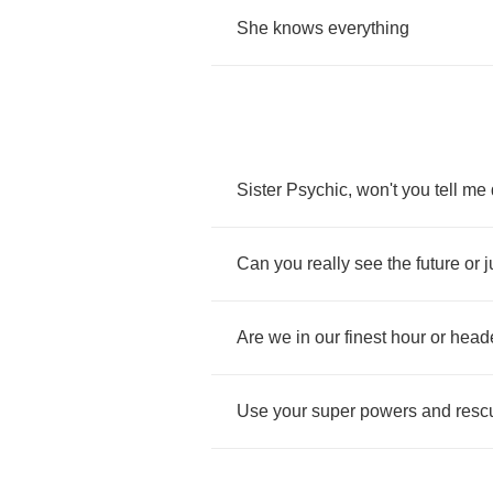
She
knows
everything
Sister
Psychic
,
won't
you
tell
me
Can
you
really
see
the
future
or
j
Are
we
in
our
finest
hour
or
head
Use
your
super
powers
and
resc