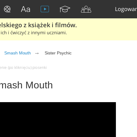
Logowan
skiego z książek i filmów.
ich i ćwiczyć z innymi uczniami.
Smash Mouth
Sister Psychic
nie (po kliknięciu) piosenki
 Smash Mouth