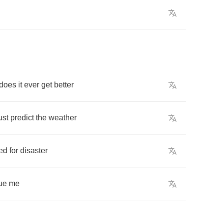
does
it
ever
get
better
ust
predict
the
weather
ed
for
disaster
ue
me