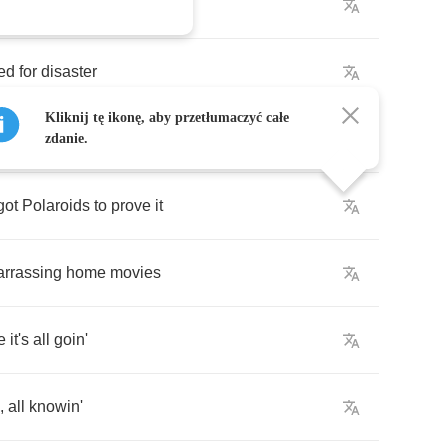
ust
predict
the
weather
ed
for
disaster
Kliknij tę ikonę, aby przetłumaczyć całe
ue
me
zdanie.
got
Polaroids
to
prove
it
rrassing
home
movies
e
it's
all
goin'
,
all
knowin'