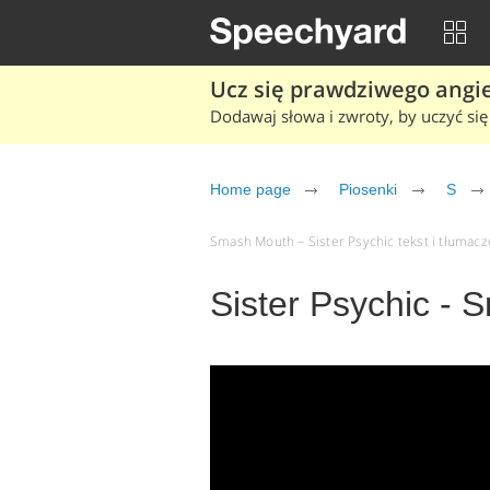
Ucz się prawdziwego angiel
Dodawaj słowa i zwroty, by uczyć się 
Home page
Piosenki
S
Smash Mouth – Sister Psychic tekst i tłumacze
Sister Psychic -