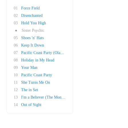
01
Force Field
02
Disenchanted
03
Hold You High
●
Sister Psychic
05
Shoes 'n' Hats
06
Keep It Down
07
Pacific Coast Party (Olav Basoski Remix)
08
Holiday in My Head
09
Your Man
10
Pacific Coast Party
11
She Turns Me On
12
The in Set
13
I'm a Believer (The Monkees cover)
14
Out of Sight