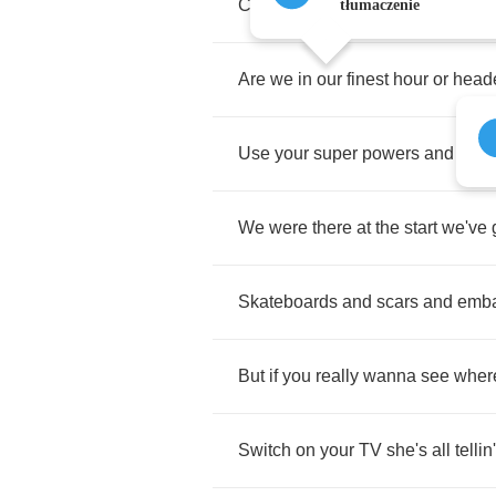
Can
you
really
see
the
future
or
j
tłumaczenie
Are
we
in
our
finest
hour
or
head
Use
your
super
powers
and
resc
We
were
there
at
the
start
we've
Skateboards
and
scars
and
emba
But
if
you
really
wanna
see
wher
Switch
on
your
TV
she's
all
tellin'