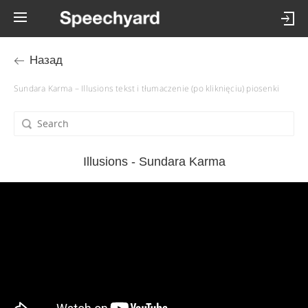
Назад
Sundara Karma – Illusions tekst i tłumaczenie (po kliknięciu) piosenki
Illusions - Sundara Karma