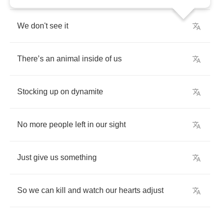
We
don't
see
it
There
’
s
an
animal
inside
of
us
Stocking
up
on
dynamite
No
more
people
left
in
our
sight
Just
give
us
something
So
we
can
kill
and
watch
our
hearts
adjust