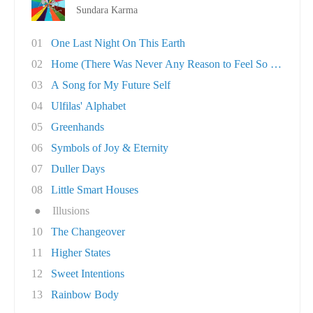
Sundara Karma
01
One Last Night On This Earth
02
Home (There Was Never Any Reason to Feel So A..
03
A Song for My Future Self
04
Ulfilas' Alphabet
05
Greenhands
06
Symbols of Joy & Eternity
07
Duller Days
08
Little Smart Houses
●
Illusions
10
The Changeover
11
Higher States
12
Sweet Intentions
13
Rainbow Body