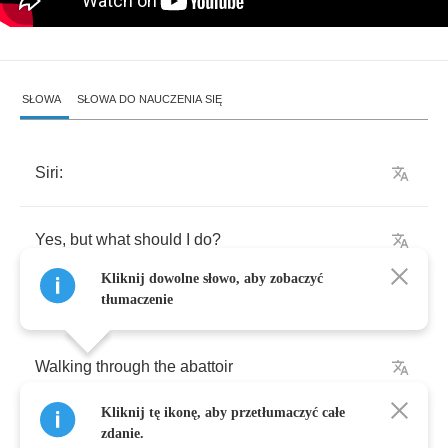
SŁOWA
SŁOWA DO NAUCZENIA SIĘ
Siri
:
Yes
,
but
what
should
I
do
?
Kliknij dowolne słowo, aby zobaczyć
tłumaczenie
Walking
through
the
abattoir
Kliknij tę ikonę, aby przetłumaczyć całe
Disconnected
from
who
we
are
zdanie.