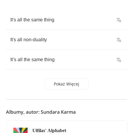
It's
all
the
same
thing
It's
all
non
-
duality
It
’
s
all
the
same
thing
Pokaż Więcej
Albumy, autor: Sundara Karma
Ulfilas' Alphabet