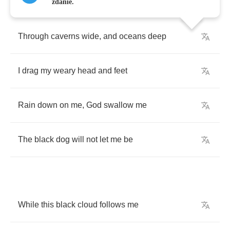
zdanie.
Through
caverns
wide
,
and
oceans
deep
I
drag
my
weary
head
and
feet
Rain
down
on
me
,
God
swallow
me
The
black
dog
will
not
let
me
be
While
this
black
cloud
follows
me