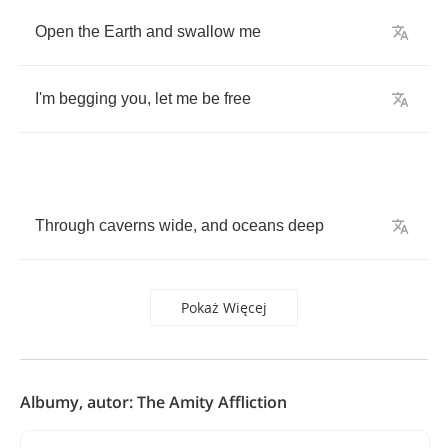
Open
the
Earth
and
swallow
me
I'm
begging
you
,
let
me
be
free
Through
caverns
wide
,
and
oceans
deep
Pokaż Więcej
Albumy, autor: The Amity Affliction