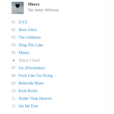
Misery
The Amity Affliction
01
D.I.E
02
Burn Alive
03
The Gifthorse
04
Drag The Lake
05
Misery
●
Black Cloud
07
Ivy (Doomsday)
08
Feels Like I'm Dying
09
Beltsville Blues
10
Kick Rocks
11
Holier Than Heaven
12
Set Me Free