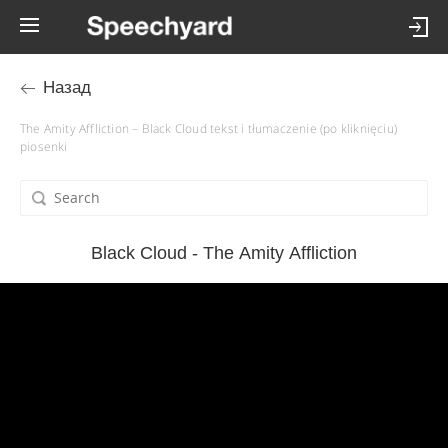
Назад
The Amity Affliction – Black Cloud tekst i tłumaczenie (po kliknięciu)
piosenki
Black Cloud - The Amity Affliction