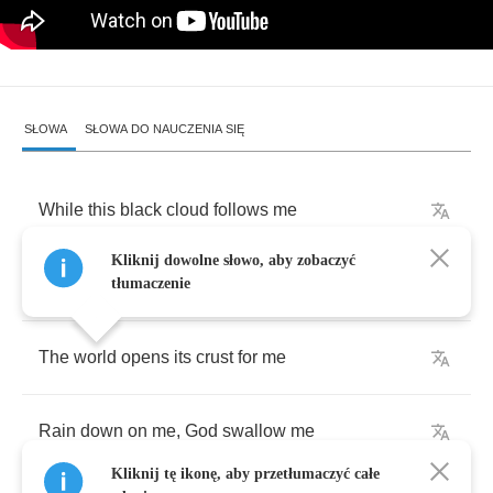
SŁOWA
SŁOWA DO NAUCZENIA SIĘ
While
this
black
cloud
follows
me
Kliknij dowolne słowo, aby zobaczyć
Open
my
chest
and
feel
me
weep
tłumaczenie
The
world
opens
its
crust
for
me
Rain
down
on
me
,
God
swallow
me
Kliknij tę ikonę, aby przetłumaczyć całe