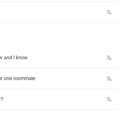
w
and
I
know
ur
one
roommate
w
?