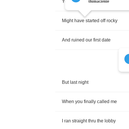
Yeah
,
we
met
over
sake
tłumaczenie
Might
have
started
off
rocky
And
ruined
our
first
date
But
last
night
When
you
finally
called
me
I
ran
straight
thru
the
lobby