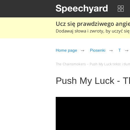
Ucz się prawdziwego angiel
Dodawaj słowa i zwroty, by uczyć się 
Home page
Piosenki
T
The Chainsmokers – Push My Luck tekst i tłum
Push My Luck - 