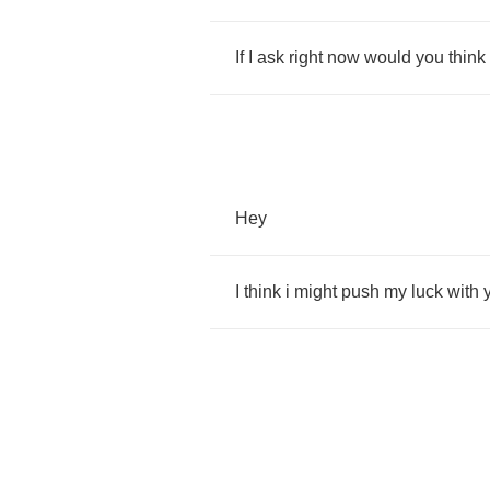
If
I
ask
right
now
would
you
think
Hey
I
think
i
might
push
my
luck
with