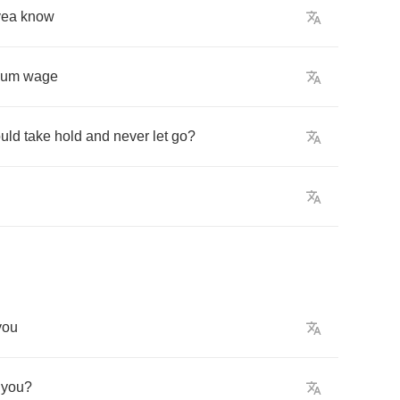
yea
know
mum
wage
uld
take
hold
and
never
let
go
?
you
you
?