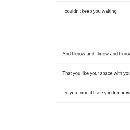
I
couldn't
keep
you
waiting
And
I
know
and
I
know
and
I
kno
That
you
like
your
space
with
yo
Do
you
mind
if
I
see
you
tomoro