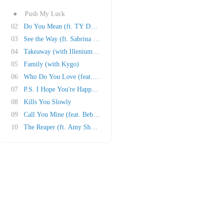
●
Push My Luck
02
Do You Mean (ft. TY Dolla Sign & Bülow)
03
See the Way (ft. Sabrina Claudio)
04
Takeaway (with Illenium, feat. Lennon Stella)
05
Family (with Kygo)
06
Who Do You Love (feat. 5SOS)
07
P.S. I Hope You're Happy (feat. Blink 182)
08
Kills You Slowly
09
Call You Mine (feat. Bebe Rexha)
10
The Reaper (ft. Amy Shark)