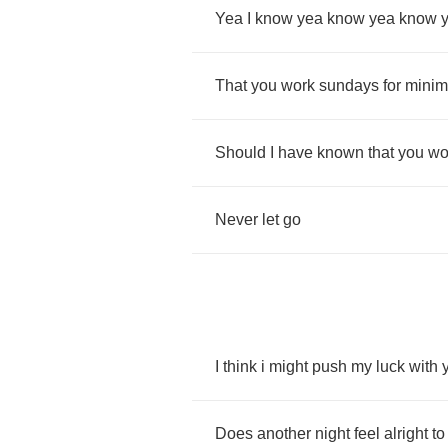
Yea
I
know
yea
know
yea
know
That
you
work
sundays
for
mini
Should
I
have
known
that
you
wo
Never
let
go
I
think
i
might
push
my
luck
with
Does
another
night
feel
alright
to