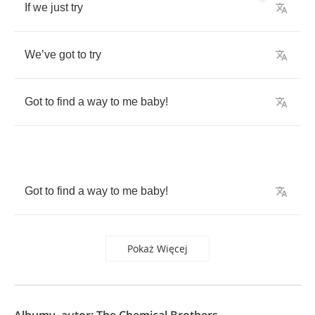
If
we
just
try
We
’
ve
got
to
try
Got
to
find
a
way
to
me
baby
!
Got
to
find
a
way
to
me
baby
!
Pokaż Więcej