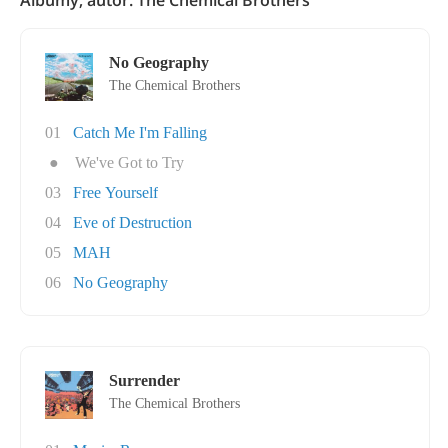
Albumy, autor: The Chemical Brothers
No Geography
The Chemical Brothers
01
Catch Me I'm Falling
●
We've Got to Try
03
Free Yourself
04
Eve of Destruction
05
MAH
06
No Geography
Surrender
The Chemical Brothers