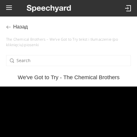
Назад
The Chemical Brothers – We've Got to Try tekst i tłumaczenie (po
kliknięciu) piosenki
We've Got to Try - The Chemical Brothers