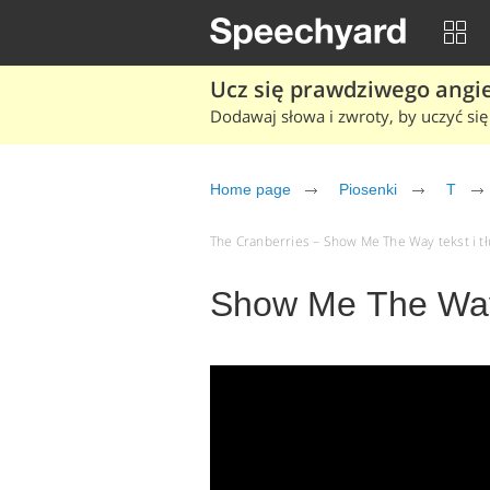
Ucz się prawdziwego angiel
Dodawaj słowa i zwroty, by uczyć się 
Home page
Piosenki
T
The Cranberries – Show Me The Way tekst i tł
Show Me The Way