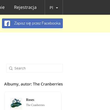
ie
Rejestracja
Pl
Zapisz się przez Facebooka
Albumy, autor: The Cranberries
Roses
The Cranberries