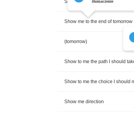
Show
me
to
the
end
of
the
day
tłumaczenie
Show
me
to
the
end
of
tomorrow
(
tomorrow
)
Show
to
me
the
path
I
should
tak
Show
to
me
the
choice
I
should
Show
me
direction