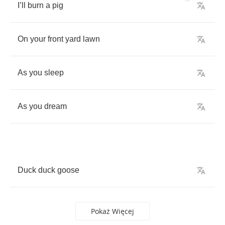
I
’
ll
burn
a
pig
On
your
front
yard
lawn
As
you
sleep
As
you
dream
Duck
duck
goose
Pokaż Więcej