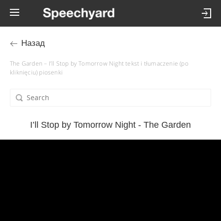
Назад
The Garden – I’ll Stop by Tomorrow Night tekst i tłumaczenie (po
kliknięciu) piosenki
I’ll Stop by Tomorrow Night - The Garden