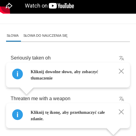
SŁOWA
SŁOWA DO NAUCZENIA SIĘ
Seriously
taken
oh
Kliknij dowolne słowo, aby zobaczyć
I
am
shears
tłumaczenie
Threaten
me
with
a
weapon
Kliknij tę ikonę, aby przetłumaczyć całe
I
won
’
t
fear
zdanie.