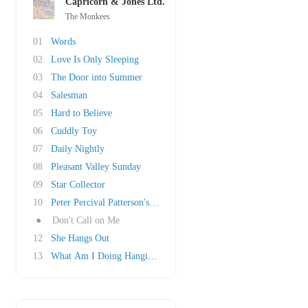
Capricorn & Jones Ltd.
The Monkees
01
Words
02
Love Is Only Sleeping
03
The Door into Summer
04
Salesman
05
Hard to Believe
06
Cuddly Toy
07
Daily Nightly
08
Pleasant Valley Sunday
09
Star Collector
10
Peter Percival Patterson's Pet Pig Porky
●
Don't Call on Me
12
She Hangs Out
13
What Am I Doing Hangin' Round