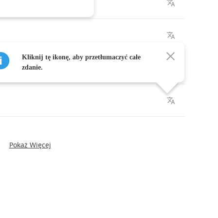
nd
fancy
-
free
.
Kliknij tę ikonę, aby przetłumaczyć całe
ore
.
zdanie.
Pokaż Więcej