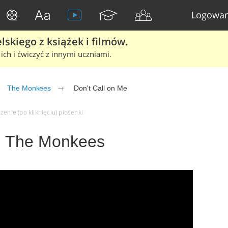
Logowan
skiego z książek i filmów.
ich i ćwiczyć z innymi uczniami.
The Monkees
Don't Call on Me
zenie (po kliknięciu) piosenki
 - The Monkees