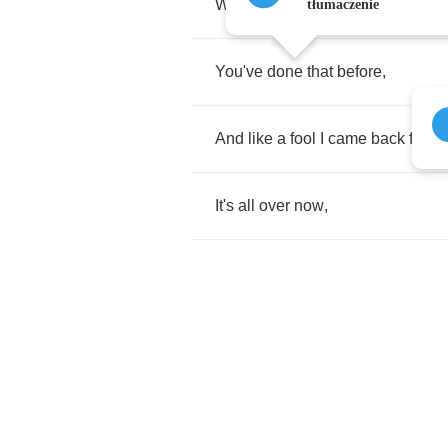
When
you're
feeling
footloose
,
a
tłumaczenie
You've
done
that
before
,
And
like
a
fool
I
came
back
for
m
It's
all
over
now
,