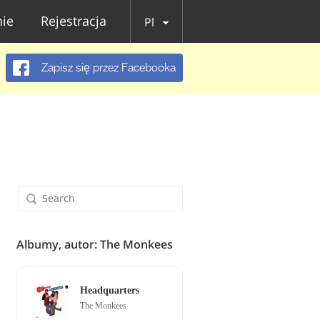
ie
Rejestracja
Pl
Zapisz się przez Facebooka
Albumy, autor: The Monkees
Headquarters
The Monkees