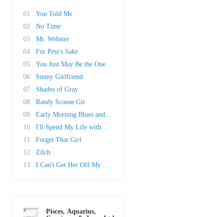
01
You Told Me
02
No Time
03
Mr. Webster
04
For Pete's Sake
05
You Just May Be the One
06
Sunny Girlfriend
07
Shades of Gray
08
Randy Scouse Git
09
Early Morning Blues and Greens
10
I'll Spend My Life with You
11
Forget That Girl
12
Zilch
13
I Can't Get Her Off My Mind
Pisces, Aquarius,