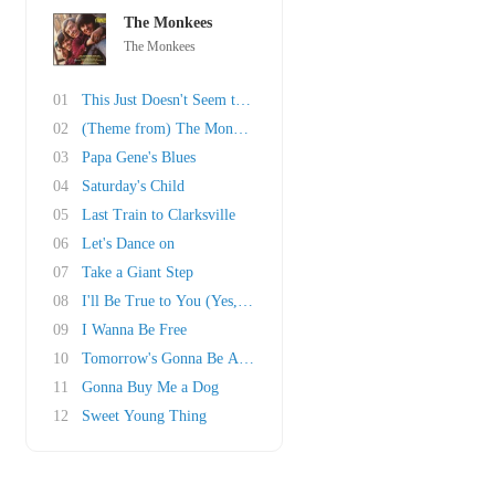
The Monkees
The Monkees
01
This Just Doesn't Seem to Be My Day
02
(Theme from) The Monkees
03
Papa Gene's Blues
04
Saturday's Child
05
Last Train to Clarksville
06
Let's Dance on
07
Take a Giant Step
08
I'll Be True to You (Yes, I Will)
09
I Wanna Be Free
10
Tomorrow's Gonna Be Another Day
11
Gonna Buy Me a Dog
12
Sweet Young Thing