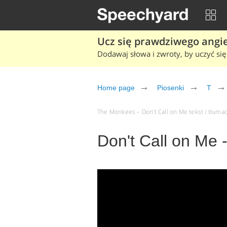
Ucz się prawdziwego angiel
Dodawaj słowa i zwroty, by uczyć się 
Home page
Piosenki
T
The Monkees – Don't Call on Me tekst i tłumac
Don't Call on Me