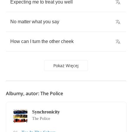
Expecting
me
to
treat
you
well
No
matter
what
you
say
How
can
I
turn
the
other
cheek
Pokaż Więcej
Albumy, autor: The Police
Synchronicity
The Police