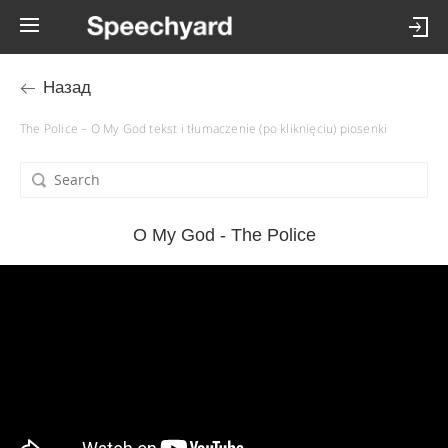
Назад
The Police – O My God tekst i tłumaczenie (po kliknięciu) piosenki
O My God - The Police