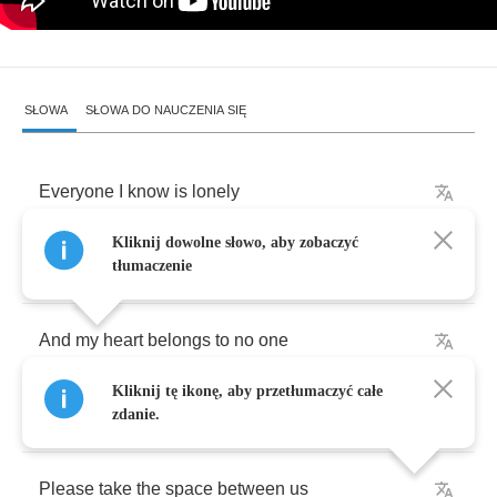
SŁOWA
SŁOWA DO NAUCZENIA SIĘ
Everyone
I
know
is
lonely
Kliknij dowolne słowo, aby zobaczyć
and
God's
so
far
away
,
tłumaczenie
And
my
heart
belongs
to
no
one
Kliknij tę ikonę, aby przetłumaczyć całe
So
now
sometimes
I
pray
zdanie.
Please
take
the
space
between
us