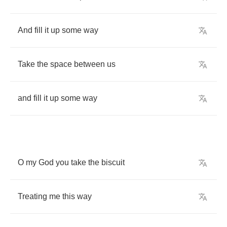
And
fill
it
up
some
way
Take
the
space
between
us
and
fill
it
up
some
way
O
my
God
you
take
the
biscuit
Treating
me
this
way