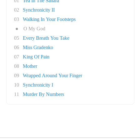
01
Tea In The Sahara
02
Synchronicity II
03
Walking In Your Footsteps
●
O My God
05
Every Breath You Take
06
Miss Gradenko
07
King Of Pain
08
Mother
09
Wrapped Around Your Finger
10
Synchronicity I
11
Murder By Numbers