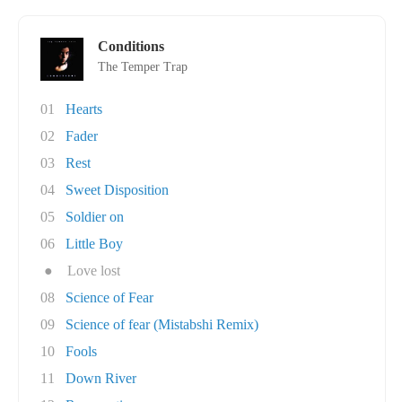
Conditions
The Temper Trap
01
Hearts
02
Fader
03
Rest
04
Sweet Disposition
05
Soldier on
06
Little Boy
●
Love lost
08
Science of Fear
09
Science of fear (Mistabshi Remix)
10
Fools
11
Down River