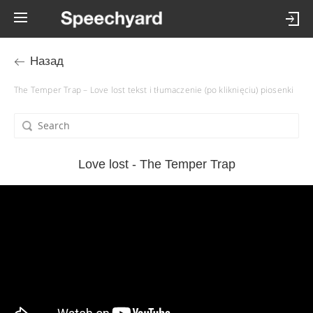
Назад
The Temper Trap – Love lost tekst i tłumaczenie (po kliknięciu) piosenki
Love lost - The Temper Trap