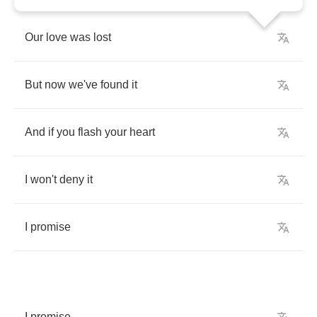
Our
love
was
lost
But
now
we've
found
it
And
if
you
flash
your
heart
I
won't
deny
it
I
promise
I
promise