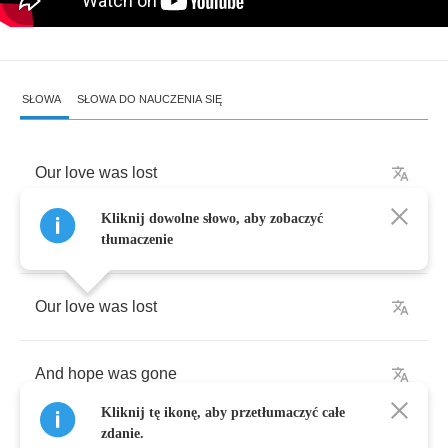
SŁOWA
SŁOWA DO NAUCZENIA SIĘ
Our
love
was
lost
Kliknij dowolne słowo, aby zobaczyć
But
now
we've
found
it
tłumaczenie
Our
love
was
lost
And
hope
was
gone
Kliknij tę ikonę, aby przetłumaczyć całe
zdanie.