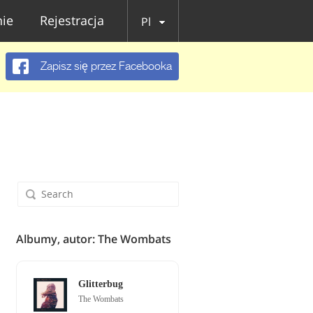
ie
Rejestracja
Pl
Zapisz się przez Facebooka
Albumy, autor: The Wombats
Glitterbug
The Wombats