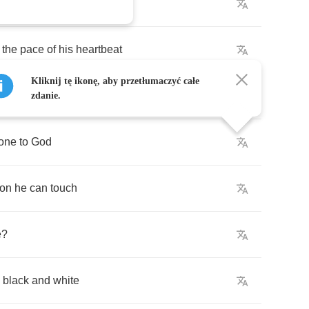
't
think
she
can
see
the
pace
of
his
heartbeat
Kliknij tę ikonę, aby przetłumaczyć całe
s
at
all
?
zdanie.
hone
to
God
son
he
can
touch
e
?
black
and
white