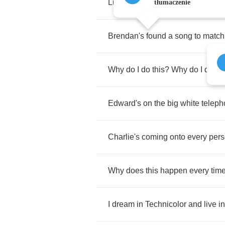
Lulu's
doing
haircuts
though
I
don
tłumaczenie
Brendan's
found
a
song
to
match
Why
do
I
do
this
?
Why
do
I
do
thi
Edward's
on
the
big
white
telep
Charlie's
coming
onto
every
per
Why
does
this
happen
every
tim
I
dream
in
Technicolor
and
live
in