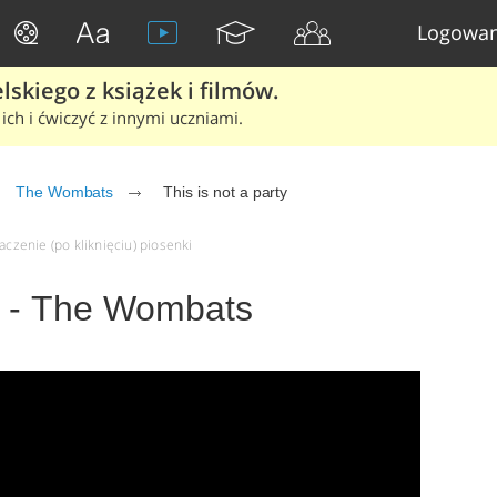
Logowan
skiego z książek i filmów.
ich i ćwiczyć z innymi uczniami.
The Wombats
This is not a party
aczenie (po kliknięciu) piosenki
ty - The Wombats