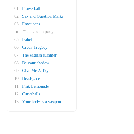
01
Flowerball
02
Sex and Question Marks
03
Emoticons
●
This is not a party
05
Isabel
06
Greek Tragedy
07
The english summer
08
Be your shadow
09
Give Me A Try
10
Headspace
11
Pink Lemonade
12
Curveballs
13
Your body is a weapon