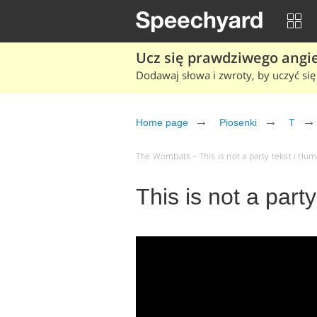
Ucz się prawdziwego angiel
Dodawaj słowa i zwroty, by uczyć się 
Home page
Piosenki
T
The Wombats – This is not a party tekst i tłum
This is not a par