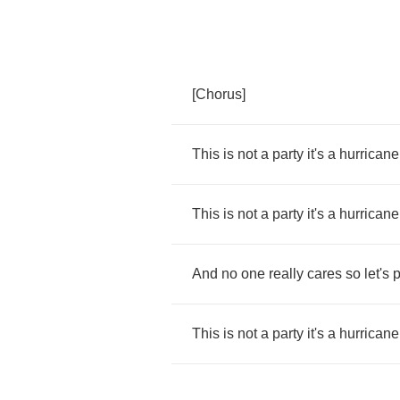
[
Chorus
]
This
is
not
a
party
it's
a
hurricane
This
is
not
a
party
it's
a
hurricane
And
no
one
really
cares
so
let's
p
This
is
not
a
party
it's
a
hurricane