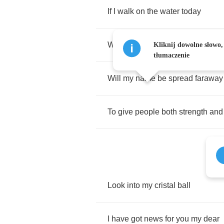
If
I
walk
on
the
water
today
Will
people
worship
me
tomorro
Kliknij dowolne słowo,
tłumaczenie
Will
my
name
be
spread
faraway
To
give
people
both
strength
and
Look
into
my
cristal
ball
I
have
got
news
for
you
my
dear