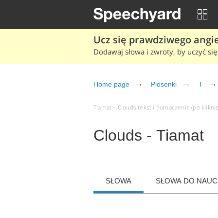
Ucz się prawdziwego angiel
Dodawaj słowa i zwroty, by uczyć się 
Home page
Piosenki
T
Tiamat – Clouds tekst i tłumaczenie (po klikni
Clouds - Tiamat
SŁOWA
SŁOWA DO NAUCZ