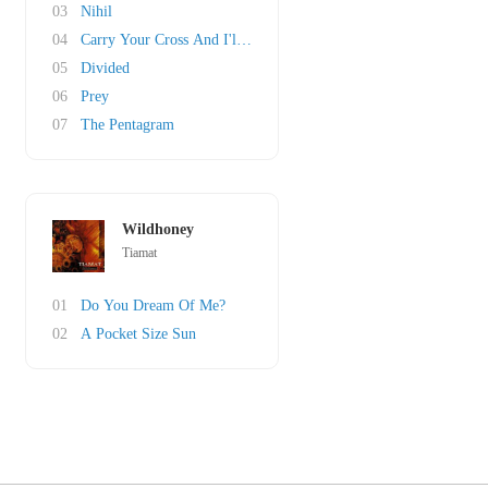
03
Nihil
04
Carry Your Cross And I'll Carry Mine
05
Divided
06
Prey
07
The Pentagram
Wildhoney
Tiamat
01
Do You Dream Of Me?
02
A Pocket Size Sun