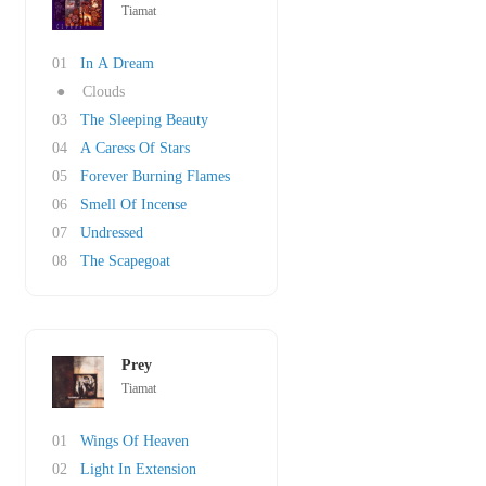
Tiamat
01
In A Dream
●
Clouds
03
The Sleeping Beauty
04
A Caress Of Stars
05
Forever Burning Flames
06
Smell Of Incense
07
Undressed
08
The Scapegoat
Prey
Tiamat
01
Wings Of Heaven
02
Light In Extension