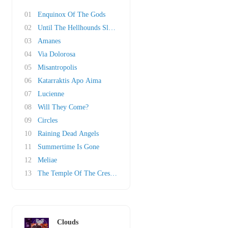
01
Enquinox Of The Gods
02
Until The Hellhounds Sleep Again
03
Amanes
04
Via Dolorosa
05
Misantropolis
06
Katarraktis Apo Aima
07
Lucienne
08
Will They Come?
09
Circles
10
Raining Dead Angels
11
Summertime Is Gone
12
Meliae
13
The Temple Of The Crescent Moon
Clouds