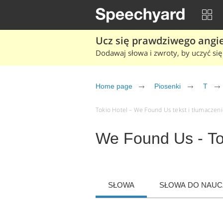
Ucz się prawdziwego angiel
Dodawaj słowa i zwroty, by uczyć się 
Home page
Piosenki
T
Tokio Hotel – We Found Us tekst i tłumaczenie
We Found Us - To
SŁOWA
SŁOWA DO NAUCZ