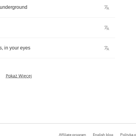
underground
d
s
,
in
your
eyes
Pokaż Więcej
Affiliate program
English blog
Polityka 