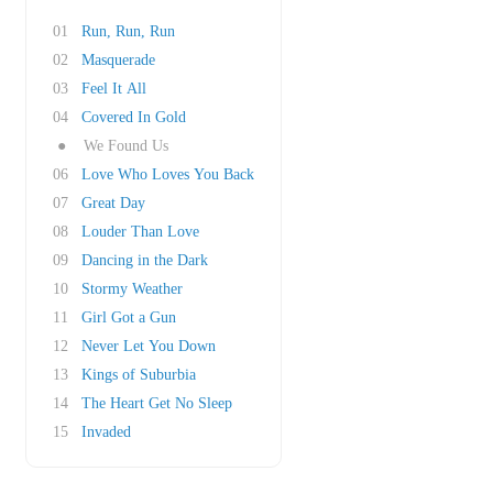
01
Run, Run, Run
02
Masquerade
03
Feel It All
04
Covered In Gold
●
We Found Us
06
Love Who Loves You Back
07
Great Day
08
Louder Than Love
09
Dancing in the Dark
10
Stormy Weather
11
Girl Got a Gun
12
Never Let You Down
13
Kings of Suburbia
14
The Heart Get No Sleep
15
Invaded