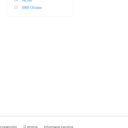
14
Sacred
15
1000 Oceans
prywatności
O stronie
Informacje zwrotne