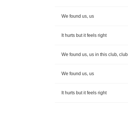
We
found
us
,
us
It
hurts
but
it
feels
right
We
found
us
,
us
in
this
club
,
club
We
found
us
,
us
It
hurts
but
it
feels
right