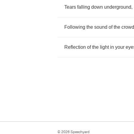
Tears
falling
down
underground
,
Following
the
sound
of
the
crow
Reflection
of
the
light
in
your
eye
© 2026 Speechyard