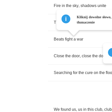
Fire
in
the
sky
,
shadows
unite
Kliknij dowolne słowo,
The
world
is
outside
,
we
hide
tłumaczenie
Beats
fight
a
war
Close
the
door
,
close
the
door
Searching
for
the
cure
on
the
floo
We
found
us
,
us
in
this
club
,
club