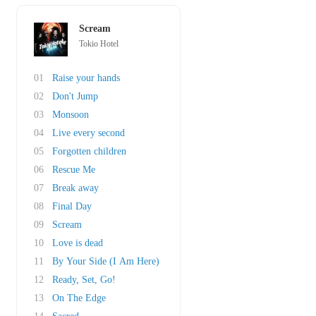
Scream
Tokio Hotel
01
Raise your hands
02
Don't Jump
03
Monsoon
04
Live every second
05
Forgotten children
06
Rescue Me
07
Break away
08
Final Day
09
Scream
10
Love is dead
11
By Your Side (I Am Here)
12
Ready, Set, Go!
13
On The Edge