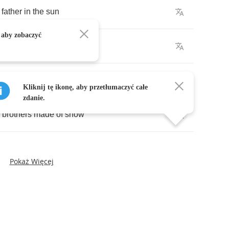
father
in
the
sun
 aby zobaczyć
sisters
in
the
stars
other
in
the
moon
Kliknij tę ikonę, aby przetłumaczyć całe
zdanie.
brothers
made
of
snow
Pokaż Więcej