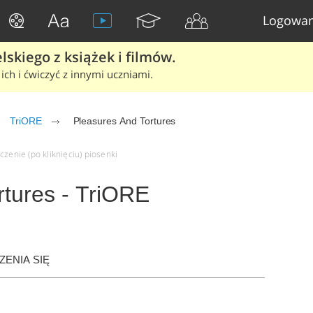
Logowan
skiego z książek i filmów.
ich i ćwiczyć z innymi uczniami.
TriORE
Pleasures And Tortures
czenie (po kliknięciu) piosenki
rtures - TriORE
ENIA SIĘ