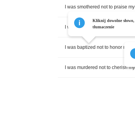
I
was
smothered
not
to
praise
my
Kliknij dowolne słowo,
I
was
punished
not
to
please
my
tłumaczenie
I
was
baptized
not
to
honor
my
m
I
was
murdered
not
to
cherish
my