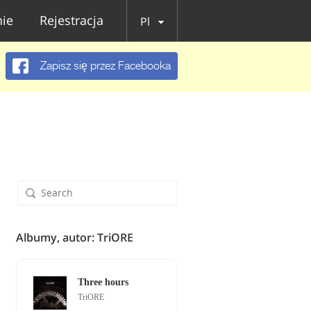
ie
Rejestracja
Pl
Zapisz się przez Facebooka
Albumy, autor: TriORE
Three hours
TriORE