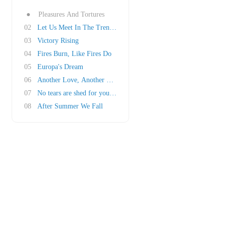
●
Pleasures And Tortures
02
Let Us Meet In The Trenches
03
Victory Rising
04
Fires Burn, Like Fires Do
05
Europa's Dream
06
Another Love, Another Hate
07
No tears are shed for you and me
08
After Summer We Fall