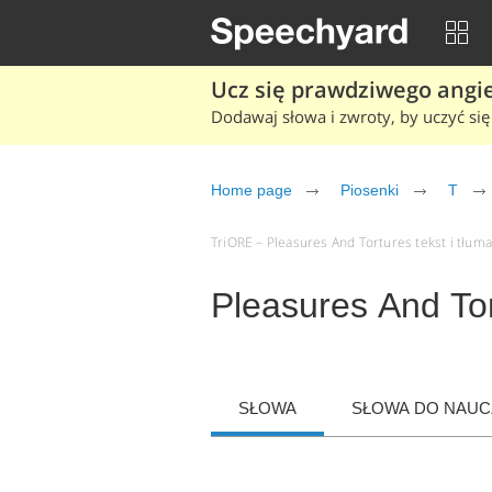
Ucz się prawdziwego angiel
Dodawaj słowa i zwroty, by uczyć się 
Home page
Piosenki
T
TriORE – Pleasures And Tortures tekst i tłuma
Pleasures And To
SŁOWA
SŁOWA DO NAUCZ