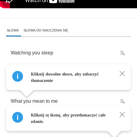
SŁOWA
SŁOWA DO NAUCZENIA SIĘ
Watching
you
sleep
Run
my
hands
through
your
hair
and
it
’
s
got
Kliknij dowolne słowo, aby zobaczyć
me
thinking
tłumaczenie
What
you
mean
to
me
Kliknij tę ikonę, aby przetłumaczyć całe
There
’
s
a
chill
in
the
air
and
a
sinking
feeling
zdanie.