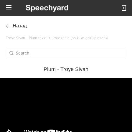
Назад
Troye Sivan – Plum tekst i tłumaczenie (po kliknięciu) piosenki
Plum - Troye Sivan