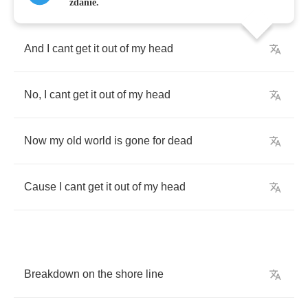
zdanie.
And
I
cant
get
it
out
of
my
head
No
,
I
cant
get
it
out
of
my
head
Now
my
old
world
is
gone
for
dead
Cause
I
cant
get
it
out
of
my
head
Breakdown
on
the
shore
line