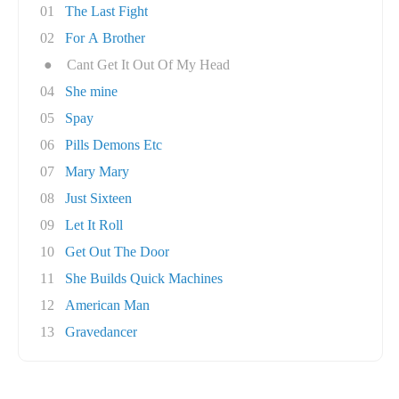
01
The Last Fight
02
For A Brother
●
Cant Get It Out Of My Head
04
She mine
05
Spay
06
Pills Demons Etc
07
Mary Mary
08
Just Sixteen
09
Let It Roll
10
Get Out The Door
11
She Builds Quick Machines
12
American Man
13
Gravedancer