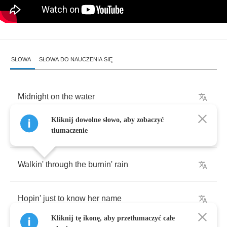
SŁOWA
SŁOWA DO NAUCZENIA SIĘ
Midnight
on
the
water
Kliknij dowolne słowo, aby zobaczyć
I
saw
the
ocean's
daughter
tłumaczenie
Walkin'
through
the
burnin'
rain
Hopin'
just
to
know
her
name
Kliknij tę ikonę, aby przetłumaczyć całe