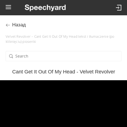
Назад
Velvet Revolver – Cant Get It Out Of My Head tekst i tłumaczenie (po
kliknięciu) piosenki
Cant Get It Out Of My Head - Velvet Revolver