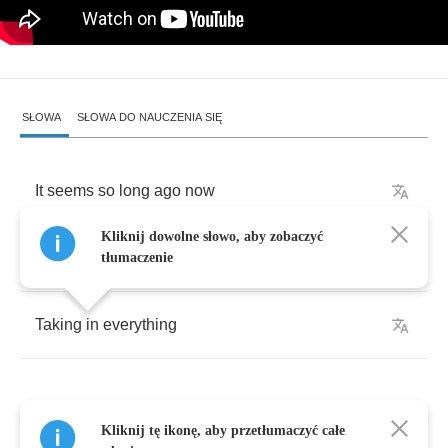
SŁOWA
SŁOWA DO NAUCZENIA SIĘ
It
seems
so
long
ago
now
Kliknij dowolne słowo, aby zobaczyć
That
I
was
sitting
here
tłumaczenie
Taking
in
everything
Kliknij tę ikonę, aby przetłumaczyć całe