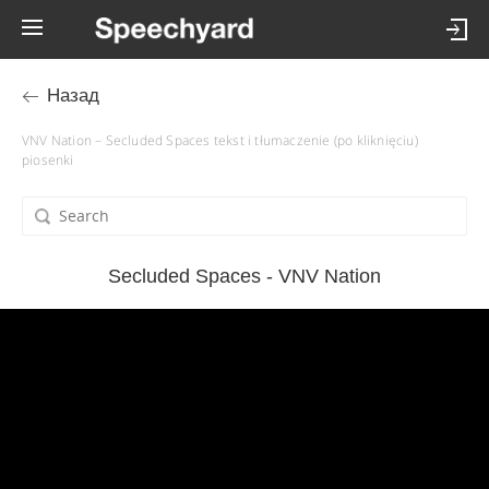
Назад
VNV Nation – Secluded Spaces tekst i tłumaczenie (po kliknięciu)
piosenki
Secluded Spaces - VNV Nation