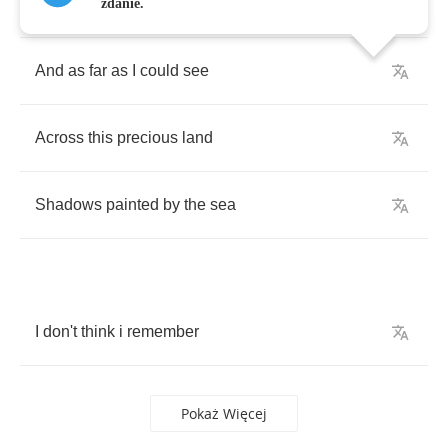
I
stopped
to
look
around
me
zdanie.
And
as
far
as
I
could
see
Across
this
precious
land
Shadows
painted
by
the
sea
I
don't
think
i
remember
Pokaż Więcej