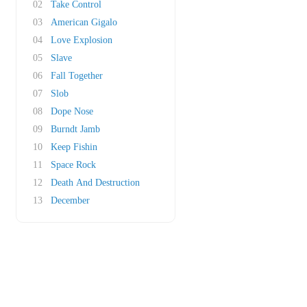
02
Take Control
03
American Gigalo
04
Love Explosion
05
Slave
06
Fall Together
07
Slob
08
Dope Nose
09
Burndt Jamb
10
Keep Fishin
11
Space Rock
12
Death And Destruction
13
December