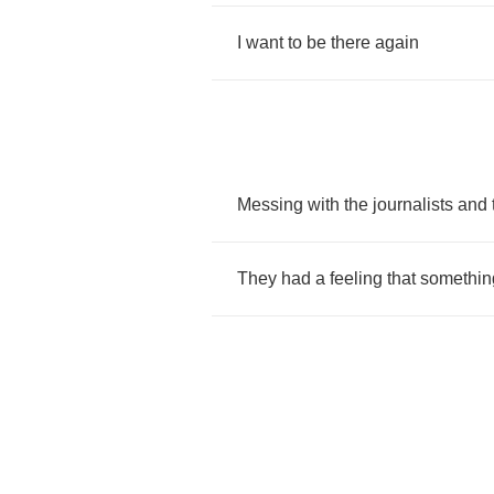
I
want
to
be
there
again
Messing
with
the
journalists
and
They
had
a
feeling
that
somethin