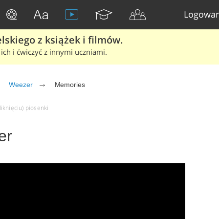
Logowan
skiego z książek i filmów.
ich i ćwiczyć z innymi uczniami.
Weezer
Memories
iknięciu) piosenki
er