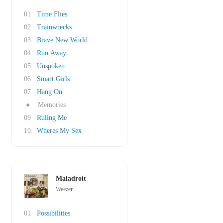
01
Time Flies
02
Trainwrecks
03
Brave New World
04
Run Away
05
Unspoken
06
Smart Girls
07
Hang On
●
Memories
09
Ruling Me
10
Wheres My Sex
Maladroit
Weezer
01
Possibilities