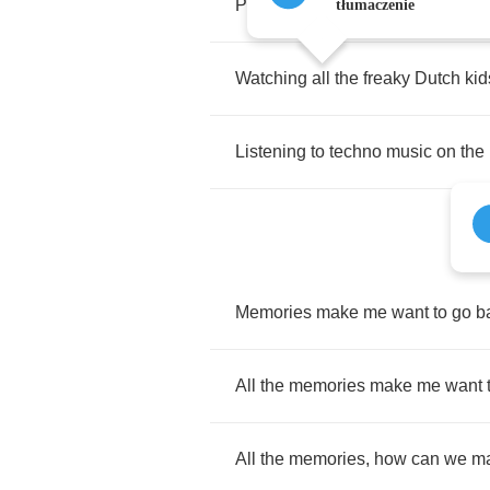
Playing
hackey
sack
back
when
tłumaczenie
Watching
all
the
freaky
Dutch
kid
Listening
to
techno
music
on
the
Memories
make
me
want
to
go
b
All
the
memories
make
me
want
All
the
memories
,
how
can
we
m