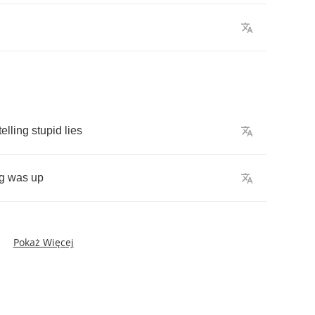
telling
stupid
lies
g
was
up
Pokaż Więcej