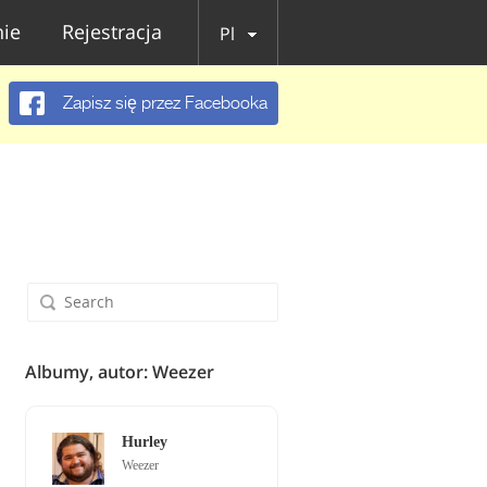
ie
Rejestracja
Pl
Zapisz się przez Facebooka
Albumy, autor: Weezer
Hurley
Weezer