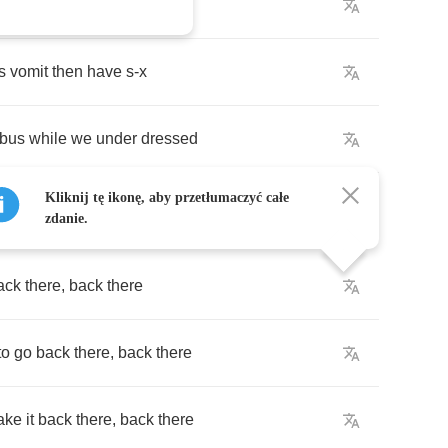
Audioslave
were
still
Rage
s
vomit
then
have
s
-
x
bus
while
we
under
dressed
Kliknij tę ikonę, aby przetłumaczyć całe
zdanie.
ack
there
,
back
there
to
go
back
there
,
back
there
ake
it
back
there
,
back
there