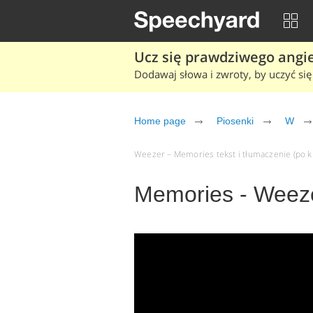
Ucz się prawdziwego angiel
Dodawaj słowa i zwroty, by uczyć się 
Home page
Piosenki
W
Weezer – Memories tekst i tłumaczenie (po kl
Memories - Weez