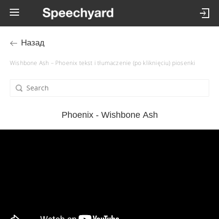
Назад
Wishbone Ash – Phoenix tekst i tłumaczenie (po kliknięciu) piosenki
Phoenix - Wishbone Ash