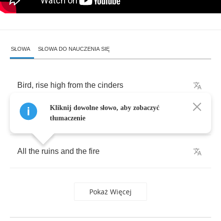
SŁOWA
SŁOWA DO NAUCZENIA SIĘ
Bird
,
rise
high
from
the
cinders
Kliknij dowolne słowo, aby zobaczyć
Leave
it
all
behind
tłumaczenie
All
the
ruins
and
the
fire
Pokaż Więcej