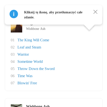
Albumy, autor: Wishbone Ash
Kliknij tę ikonę, aby przetłumaczyć całe
zdanie.
Argus
Wishbone Ash
01
The King Will Come
02
Leaf and Steam
03
Warrior
04
Sometime World
05
Throw Down the Sword
06
Time Was
07
Blowin' Free
Wishbone Ash