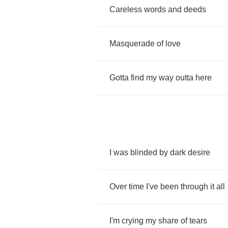
Careless
words
and
deeds
Masquerade
of
love
Gotta
find
my
way
outta
here
I
was
blinded
by
dark
desire
Over
time
I've
been
through
it
all
I'm
crying
my
share
of
tears