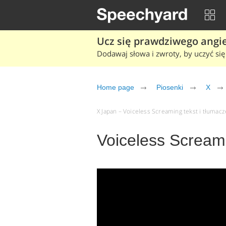
Ucz się prawdziwego angiel
Dodawaj słowa i zwroty, by uczyć się 
Home page
Piosenki
X
X Japan – Voiceless Screaming tekst i tłumacze
Voiceless Scream