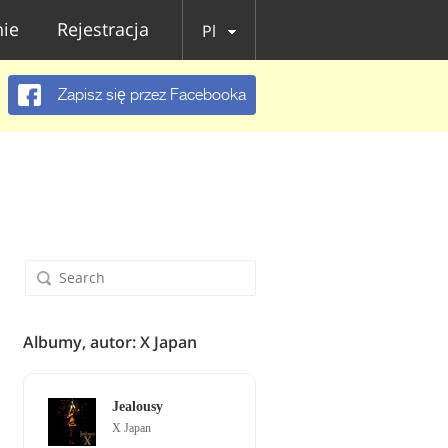
ie
Rejestracja
Pl
Zapisz się przez Facebooka
Albumy, autor: X Japan
Jealousy
X Japan