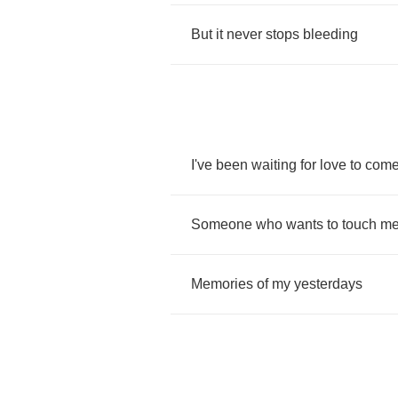
But
it
never
stops
bleeding
I've
been
waiting
for
love
to
com
Someone
who
wants
to
touch
m
Memories
of
my
yesterdays