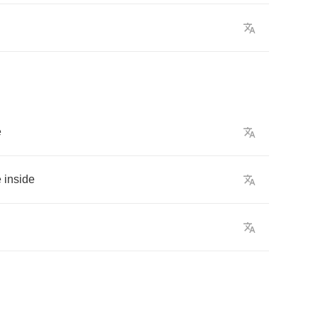
e
e
inside