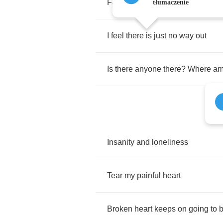
Falling
far
behind
tłumaczenie
I
feel
there
is
just
no
way
out
Is
there
anyone
there
?
Where
a
Insanity
and
loneliness
Tear
my
painful
heart
Broken
heart
keeps
on
going
to
b