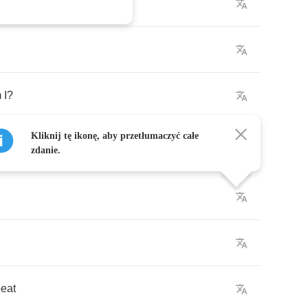
m
I
?
Kliknij tę ikonę, aby przetłumaczyć całe
zdanie.
eat