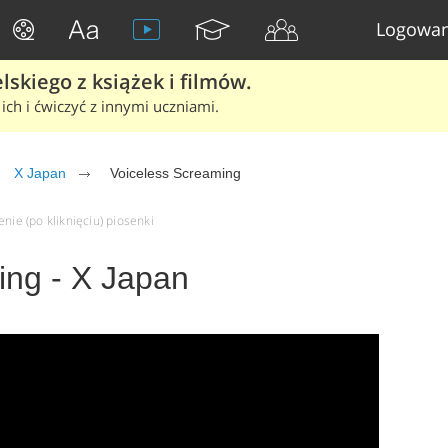
Logowan
skiego z książek i filmów.
ich i ćwiczyć z innymi uczniami.
X Japan
Voiceless Screaming
nie (po kliknięciu) piosenki
ing - X Japan