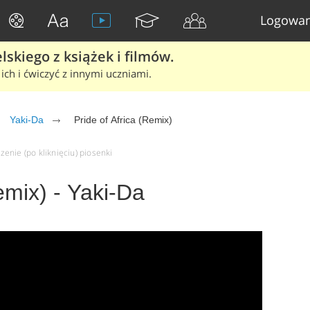
Logowan
skiego z książek i filmów.
ich i ćwiczyć z innymi uczniami.
Yaki-Da
Pride of Africa (Remix)
czenie (po kliknięciu) piosenki
emix) - Yaki-Da