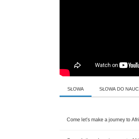
SŁOWA
SŁOWA DO NAUCZ
Come
let's
make
a
journey
to
Afr