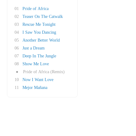
01
Pride of Africa
02
Teaser On The Catwalk
03
Rescue Me Tonight
04
I Saw You Dancing
05
Another Better World
06
Just a Dream
07
Deep In The Jungle
08
Show Me Love
●
Pride of Africa (Remix)
10
Now I Want Love
11
Mejor Mañana