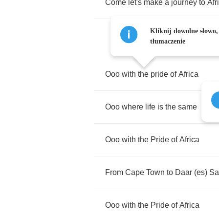
Come
let's
make
a
journey
to
Afr
Kliknij dowolne słowo,
tłumaczenie
Ooo
with
the
pride
of
Africa
Ooo
where
life
is
the
same
Ooo
with
the
Pride
of
Africa
From
Cape
Town
to
Daar
(
es
)
Sa
Ooo
with
the
Pride
of
Africa