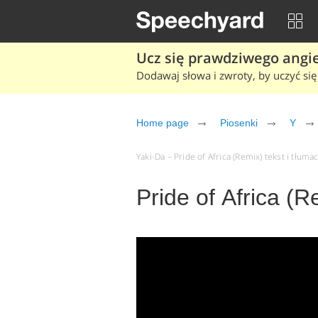
Ucz się prawdziwego angiel
Dodawaj słowa i zwroty, by uczyć się 
Home page
Piosenki
Y
Yaki-Da – Pride of Africa (Remix) tekst i tłuma
Pride of Africa (R