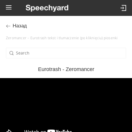
Назад
Zeromancer – Eurotrash tekst i tłumaczenie (po kliknięciu) piosenki
Eurotrash - Zeromancer