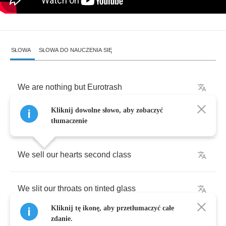
SŁOWA
SŁOWA DO NAUCZENIA SIĘ
We
are
nothing
but
Eurotrash
Kliknij dowolne słowo, aby zobaczyć
We
take
Plastic
we
take
Cash
tłumaczenie
We
sell
our
hearts
second
class
We
slit
our
throats
on
tinted
glass
Kliknij tę ikonę, aby przetłumaczyć całe
zdanie.