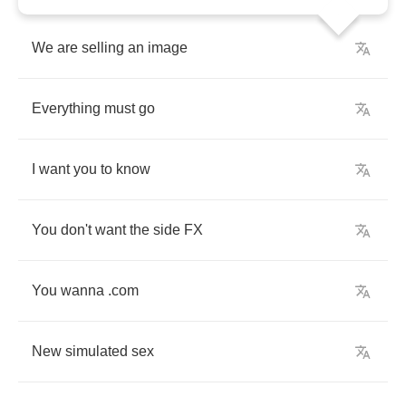
We
are
selling
an
image
Everything
must
go
I
want
you
to
know
You
don't
want
the
side
FX
You
wanna
.
com
New
simulated
sex