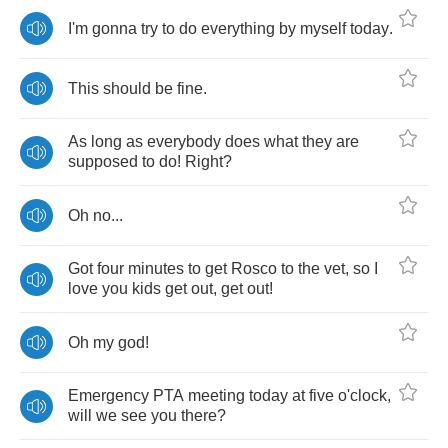
I'm
gonna
try
to
do
everything
by
myself
today
.
This
should
be
fine
.
As
long
as
everybody
does
what
they
are
supposed
to
do
!
Right
?
Oh
no
...
Got
four
minutes
to
get
Rosco
to
the
vet
,
so
I
love
you
kids
get
out
,
get
out
!
Oh
my
god
!
Emergency
PTA
meeting
today
at
five
o'clock
,
will
we
see
you
there
?