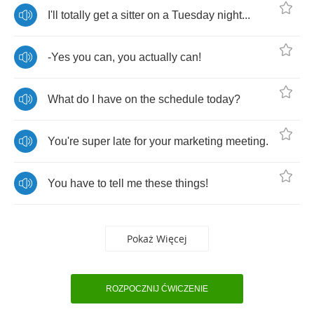
I'll
totally
get
a
sitter
on
a
Tuesday
night
...
-
Yes
you
can
,
you
actually
can
!
What
do
I
have
on
the
schedule
today
?
You're
super
late
for
your
marketing
meeting
.
You
have
to
tell
me
these
things
!
Pokaż Więcej
ROZPOCZNIJ ĆWICZENIE