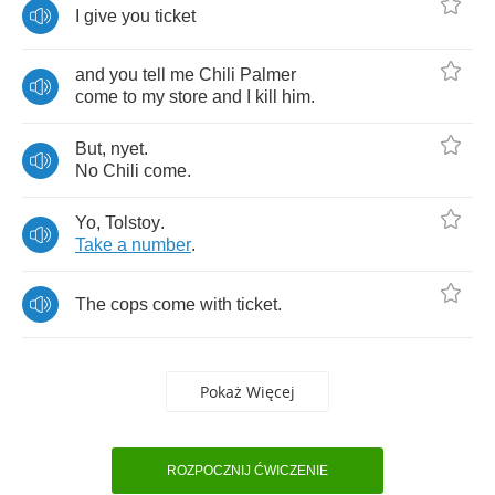
I
give
you
ticket
and
you
tell
me
Chili
Palmer
come
to
my
store
and
I
kill
him
.
But
,
nyet
.
No
Chili
come
.
Yo
,
Tolstoy
.
Take
a
number
.
The
cops
come
with
ticket
.
Pokaż Więcej
ROZPOCZNIJ ĆWICZENIE