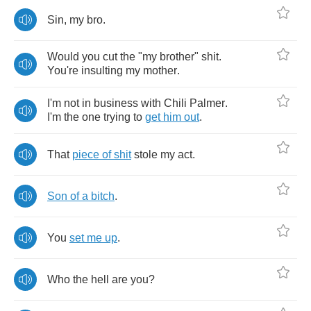
Sin
,
my
bro
.
Would
you
cut
the
"
my
brother
"
shit
.
You're
insulting
my
mother
.
I'm
not
in
business
with
Chili
Palmer
.
I'm
the
one
trying
to
get
him
out
.
That
piece
of
shit
stole
my
act
.
Son
of
a
bitch
.
You
set
me
up
.
Who
the
hell
are
you
?