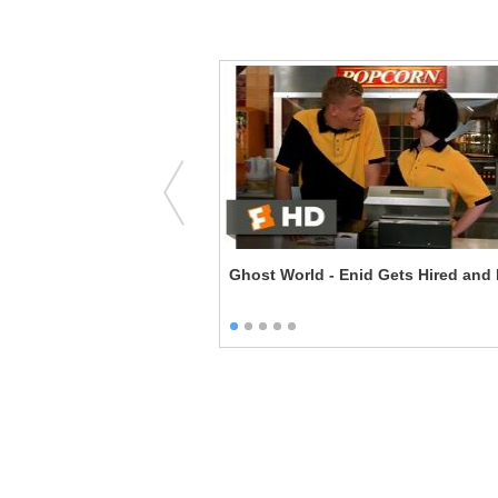
nd Awe
Ghost World - Enid Gets Hired and 