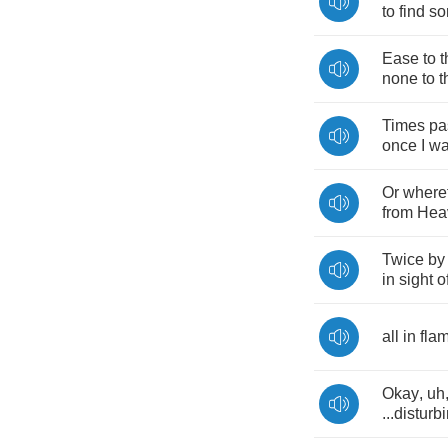
to
find
s
Ease
to
t
none
to
t
Times
pa
once
I
w
Or
where
from
Hea
Twice
by
in
sight
o
all
in
fla
Okay
,
uh
...
disturb