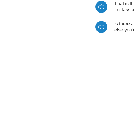
That
is
t
in
class
a
Is
there
a
else
you'