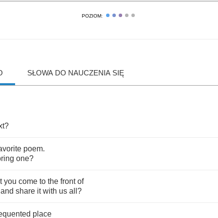
POZIOM:
O
SŁOWA DO NAUCZENIA SIĘ
xt
?
avorite
poem
.
bring
one
?
t
you
come
to
the
front
of
and
share
it
with
us
all
?
requented
place