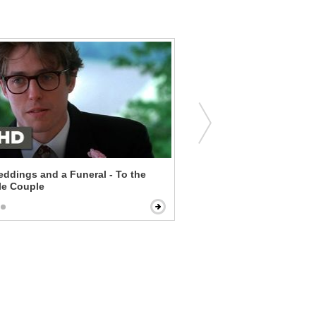
ddings and a Funeral - To the
Enemy at the Gates - Niki
le Couple