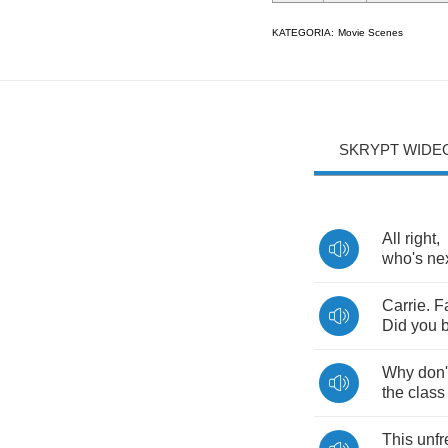
KATEGORIA:
Movie Scenes
SKRYPT WIDE
All
right
,
who's
ne
Carrie
.
F
Did
you
Why
don'
the
class
This
unf