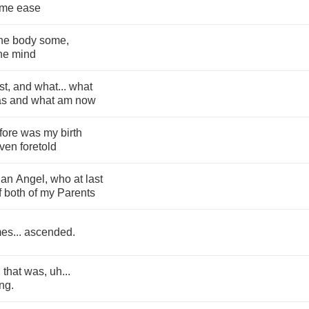
ome
ease
he
body
some
,
he
mind
st
,
and
what
...
what
as
and
what
am
now
fore
was
my
birth
ven
foretold
an
Angel
,
who
at
last
f
both
of
my
Parents
mes
...
ascended
.
,
that
was
,
uh
...
ing
.