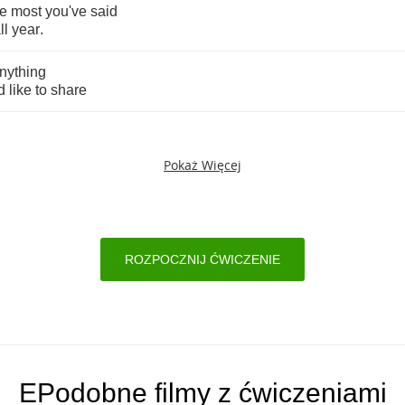
he
most
you've
said
ll
year
.
nything
d
like
to
share
Pokaż Więcej
ROZPOCZNIJ ĆWICZENIE
EPodobne filmy z ćwiczeniami