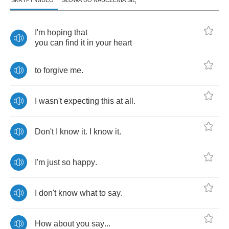
SKRYPT WIDEO
SŁOWA DO NAUCZENIA SIĘ
I'm
hoping
that
you
can
find
it
in
your
heart
to
forgive
me
.
I
wasn't
expecting
this
at
all
.
Don't
I
know
it
.
I
know
it
.
I'm
just
so
happy
.
I
don't
know
what
to
say
.
How
about
you
say
...