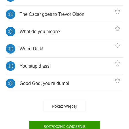
The
Oscar
goes
to
Trevor
Olson
.
What
do
you
mean
?
Weird
Dick
!
You
stupid
ass
!
Good
God
,
you're
dumb
!
Pokaż Więcej
ROZPOCZNIJ ĆWICZENIE