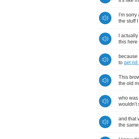
It's
like
m
I'm
sorry
the
stuff
I
I
actually
this
here
because
to
get
rid
This
bro
the
old
m
who
was
wouldn't
and
that
the
same