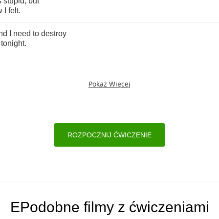
s
stupid
,
but
w
I
felt
.
nd
I
need
to
destroy
tonight
.
Pokaż Więcej
ROZPOCZNIJ ĆWICZENIE
EPodobne filmy z ćwiczeniami