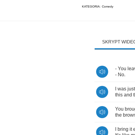
KATEGORIA:
Comedy
SKRYPT WIDE
-
You
lea
-
No
.
I
was
just
this
and
You
brou
the
brow
I
bring
it