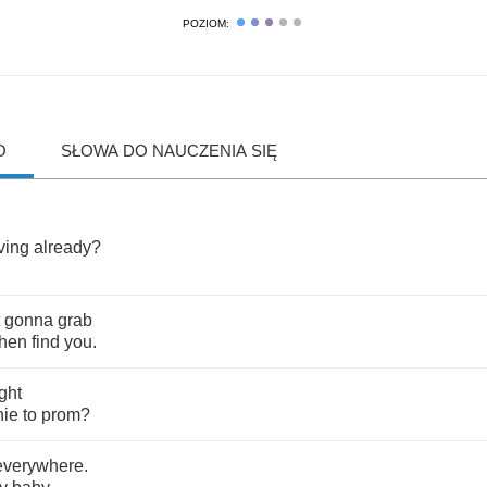
POZIOM:
O
SŁOWA DO NAUCZENIA SIĘ
ving
already
?
gonna
grab
then
find
you
.
ght
nie
to
prom
?
everywhere
.