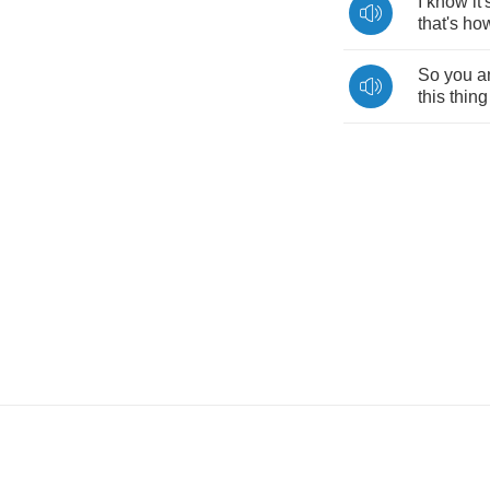
I
know
it'
that's
ho
So
you
a
this
thing