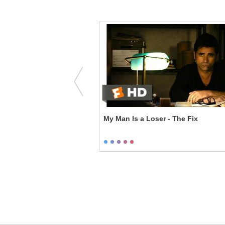
- Could You Make Me a
My Man Is a Loser - The Fix