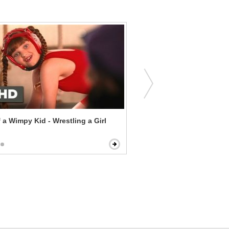
f a Wimpy Kid - Wrestling a Girl
Going the Distance - The
Machine