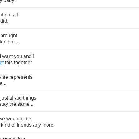
y
baby
.
about
all
did
.
brought
tonight
...
I
want
you
and
I
of
this
together
.
wnie
represents
e
...
just
afraid
things
stay
the
same
...
we
wouldn't
be
kind
of
friends
any
more
.