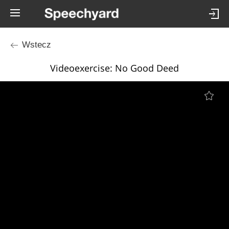
Wstecz
Videoexercise: No Good Deed