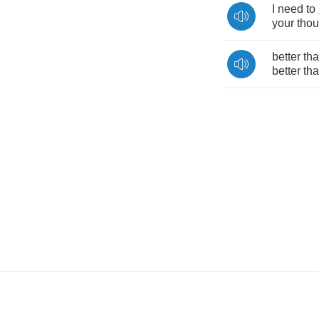
I
need
to
your
thou
better
th
better
th