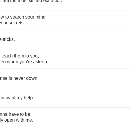
I
am
the
most
skilled
extractor
.
ow
to
search
your
mind
your
secrets
e
tricks
.
n
teach
them
to
you
,
ven
when
you're
asleep
...
ense
is
never
down
.
ou
want
my
help
nna
have
to
be
ly
open
with
me
.