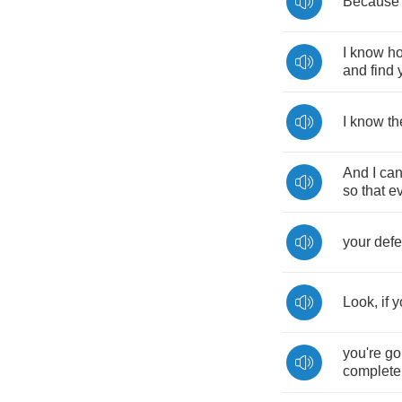
Because
I
know
h
and
find
I
know
th
And
I
ca
so
that
e
your
def
Look
,
if
y
you're
go
complete