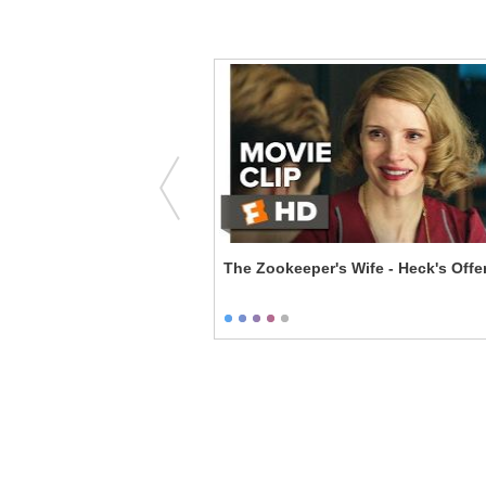
he Body
The Zookeeper's Wife - Heck's Offe