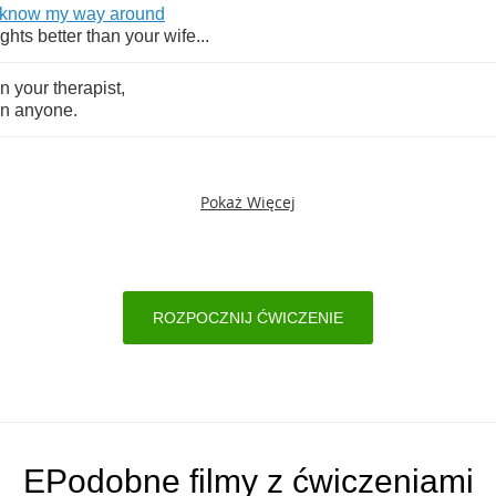
know
my
way
around
ghts
better
than
your
wife
...
an
your
therapist
,
an
anyone
.
Pokaż Więcej
ROZPOCZNIJ ĆWICZENIE
EPodobne filmy z ćwiczeniami