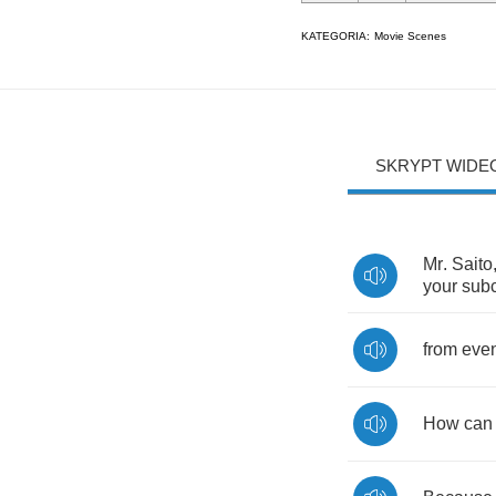
KATEGORIA:
Movie Scenes
SKRYPT WIDE
Mr
.
Saito
your
sub
from
eve
How
can