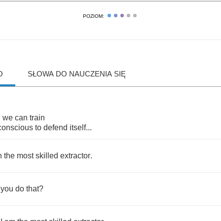
POZIOM:
O
SŁOWA DO NAUCZENIA SIĘ
,
we
can
train
conscious
to
defend
itself
...
n
the
most
skilled
extractor
.
you
do
that
?