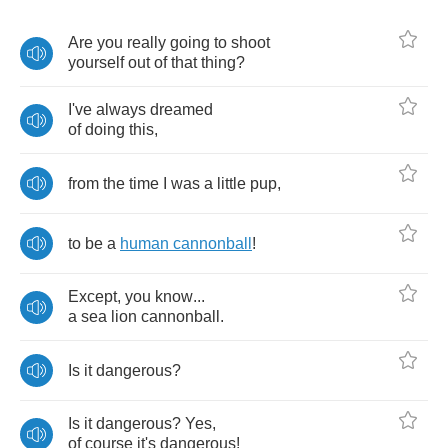
Are
you
really
going
to
shoot
yourself
out
of
that
thing
?
I've
always
dreamed
of
doing
this
,
from
the
time
I
was
a
little
pup
,
to
be
a
human
cannonball
!
Except
,
you
know
...
a
sea
lion
cannonball
.
Is
it
dangerous
?
Is
it
dangerous
?
Yes
,
of
course
it's
dangerous
!