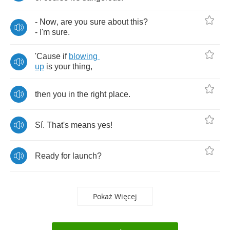
-
Now
,
are
you
sure
about
this
?
-
I'm
sure
.
'Cause
if
blowing
up
is
your
thing
,
then
you
in
the
right
place
.
S
í.
That's
means
yes
!
Ready
for
launch
?
Pokaż Więcej