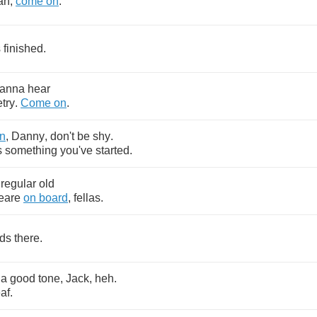
ah
,
come
on
.
s
finished
.
anna
hear
try
.
Come
on
.
n
,
Danny
,
don't
be
shy
.
s
something
you've
started
.
regular
old
eare
on
board
,
fellas
.
ds
there
.
a
good
tone
,
Jack
,
heh
.
af
.