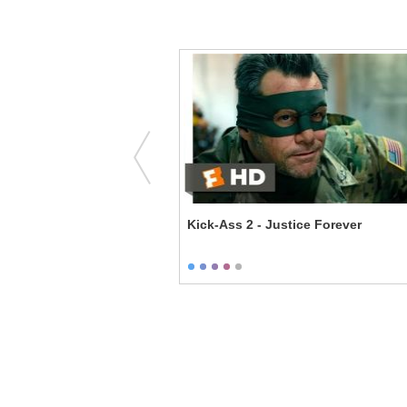
g Juli Baker
Kick-Ass 2 - Justice Forever