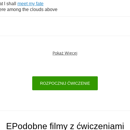
at
I
shall
meet
my
fate
ere
among
the
clouds
above
Pokaż Więcej
ROZPOCZNIJ ĆWICZENIE
EPodobne filmy z ćwiczeniami