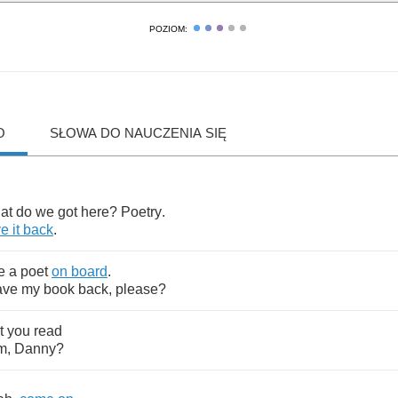
POZIOM:
O
SŁOWA DO NAUCZENIA SIĘ
at
do
we
got
here
?
Poetry
.
ve
it
back
.
e
a
poet
on
board
.
ave
my
book
back
,
please
?
t
you
read
m
,
Danny
?