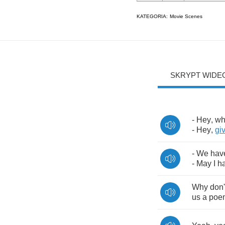
KATEGORIA:
Movie Scenes
SKRYPT WIDE
-
Hey
,
wh
-
Hey
,
gi
-
We
hav
-
May
I
h
Why
don'
us
a
poe