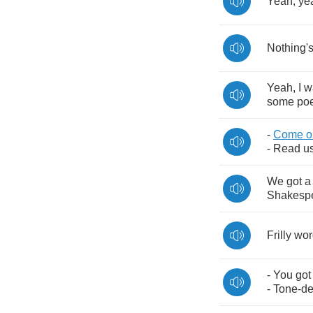
Yeah
,
ye
Nothing'
Yeah
,
I
w
some
poe
-
Come
o
-
Read
u
We
got
a
Shakesp
Frilly
wor
-
You
got
-
Tone
-
de