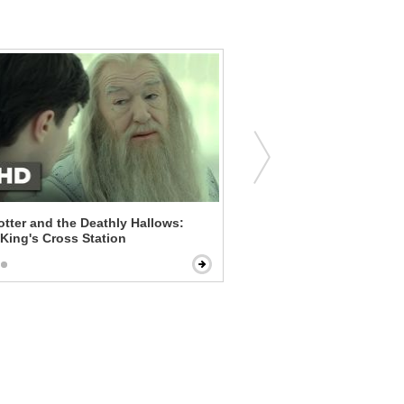
otter and the Deathly Hallows:
Hereafter - Can I Ask You
- King's Cross Station