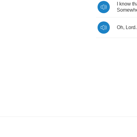
I
know
th
Somewh
Oh
,
Lord
.