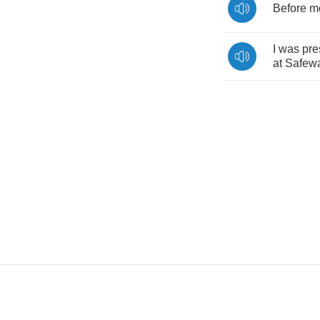
Before
m
I
was
pre
at
Safew