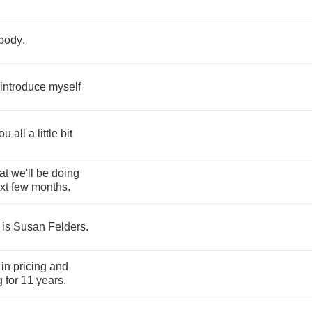
body
.
introduce
myself
ou
all
a
little
bit
at
we'll
be
doing
xt
few
months
.
is
Susan
Felders
.
in
pricing
and
g
for
11
years
.