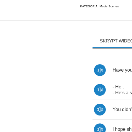
KATEGORIA:
Movie Scenes
SKRYPT WIDE
Have
yo
-
Her
.
-
He's
a
You
didn'
I
hope
sh