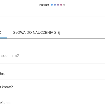
POZIOM:
O
SŁOWA DO NAUCZENIA SIĘ
u
seen
him
?
she
.
t
know
?
e's
hot
.