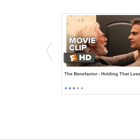
l of Hilary Faye
The Benefactor - Holding That Lea