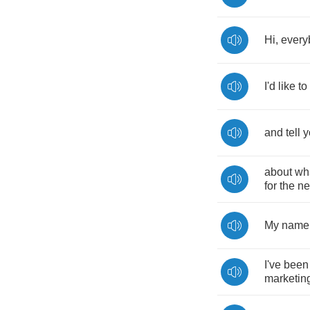
Hi
,
every
I'd
like
to
and
tell
y
about
wh
for
the
ne
My
name
I've
been
marketin