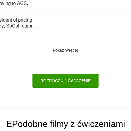
oving
to
ACS
,
sident
of
pricing
ay
,
SoCal
region
.
Pokaż Więcej
ROZPOCZNIJ ĆWICZENIE
EPodobne filmy z ćwiczeniami