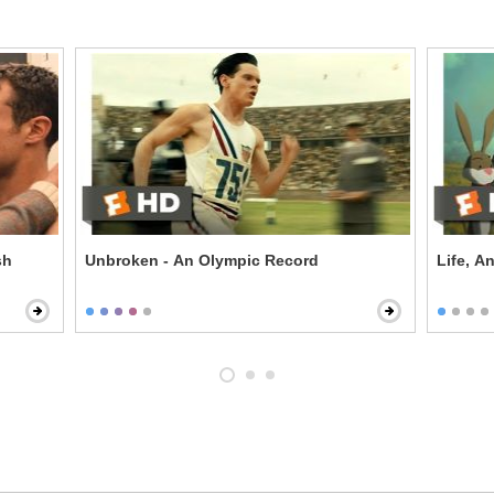
sh
Unbroken - An Olympic Record
Life, A