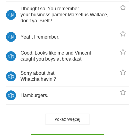
I
thought
so
.
You
remember
your
business
partner
Marsellus
Wallace
,
don't
ya
,
Brett
?
Yeah
,
I
remember
.
Good
.
Looks
like
me
and
Vincent
caught
you
boys
at
breakfast
.
Sorry
about
that
.
Whatcha
havin'
?
Hamburgers
.
Pokaż Więcej