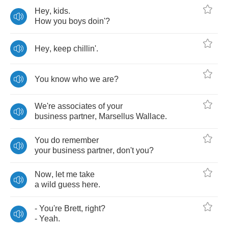
Hey
,
kids
.
How
you
boys
doin'
?
Hey
,
keep
chillin'
.
You
know
who
we
are
?
We're
associates
of
your
business
partner
,
Marsellus
Wallace
.
You
do
remember
your
business
partner
,
don't
you
?
Now
,
let
me
take
a
wild
guess
here
.
-
You're
Brett
,
right
?
-
Yeah
.