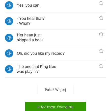
Yes
,
you
can
.
-
You
hear
that
?
-
What
?
Her
heart
just
skipped
a
beat
.
Oh
,
did
you
like
my
record
?
The
one
that
King
Bee
was
playin'
?
Pokaż Więcej
ROZPOCZNIJ ĆWICZENIE