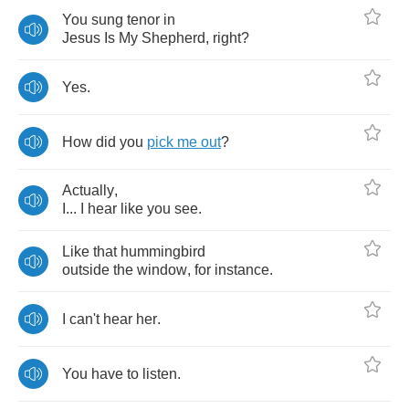
You
sung
tenor
in
Jesus
Is
My
Shepherd
,
right
?
Yes
.
How
did
you
pick
me
out
?
Actually
,
I
...
I
hear
like
you
see
.
Like
that
hummingbird
outside
the
window
,
for
instance
.
I
can't
hear
her
.
You
have
to
listen
.