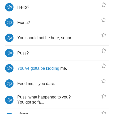
Hello
?
Fiona
?
You
should
not
be
here
,
senor
.
Puss
?
You've
gotta
be
kidding
me
.
Feed
me
,
if
you
dare
.
Puss
,
what
happened
to
you
?
You
got
so
fa
...