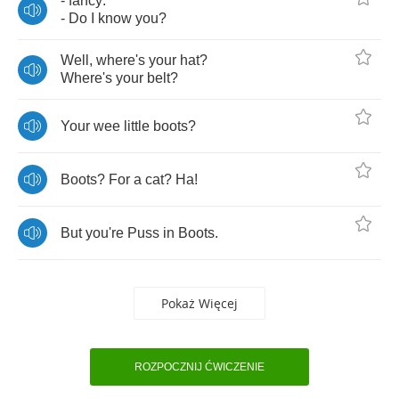
-
fancy
.
-
Do
I
know
you
?
Well
,
where's
your
hat
?
Where's
your
belt
?
Your
wee
little
boots
?
Boots
?
For
a
cat
?
Ha
!
But
you're
Puss
in
Boots
.
Pokaż Więcej
ROZPOCZNIJ ĆWICZENIE