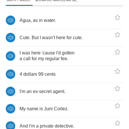
SKRYPT WIDEO
SŁOWA DO NAUCZENIA SIĘ
Agua
,
as
in
water
.
Cute
.
But
I
wasn't
here
for
cute
.
I
was
here
'cause
I'd
gotten
a
call
for
my
regular
fee
.
4
dollars
99
cents
I'm
an
ex
-
secret
agent
.
My
name
is
Juni
Cortez
.
And
I'm
a
private
detective
.