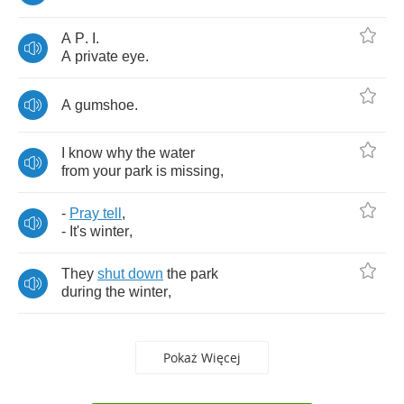
A
P
.
I
.
A
private
eye
.
A
gumshoe
.
I
know
why
the
water
from
your
park
is
missing
,
-
Pray
tell
,
-
It's
winter
,
They
shut
down
the
park
during
the
winter
,
Pokaż Więcej