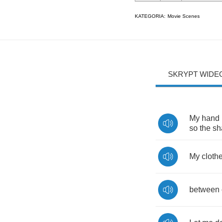
KATEGORIA:
Movie Scenes
SKRYPT WIDE
My
hand
so
the
sh
My
cloth
between