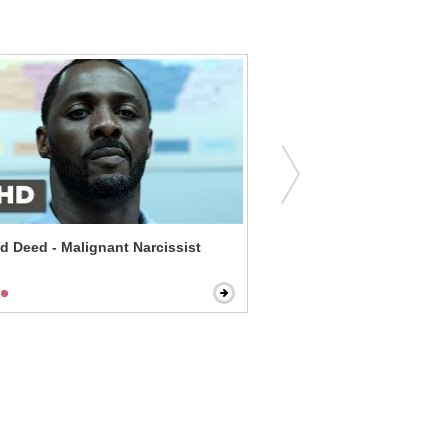
 Deed - Malignant Narcissist
Serendipity - The Groom's 