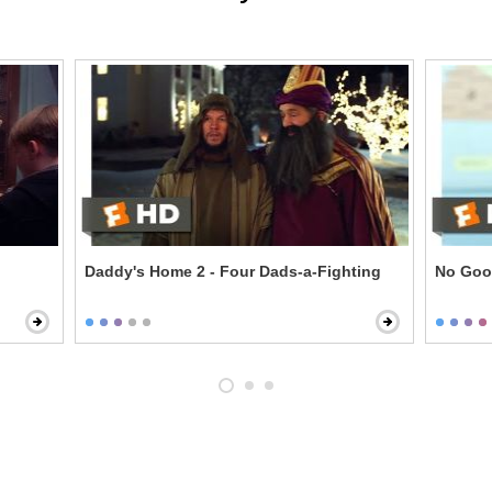
Daddy's Home 2 - Four Dads-a-Fighting
No Good