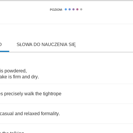
POZIOM:
O
SŁOWA DO NAUCZENIA SIĘ
is
powdered
,
ake
is
firm
and
dry
.
es
precisely
walk
the
tightrope
casual
and
relaxed
formality
.