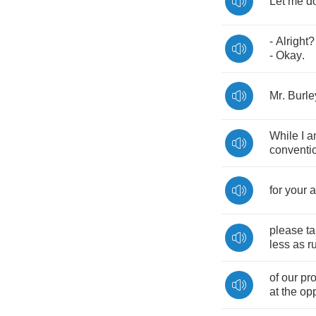
Let
me
d
-
Alright
-
Okay
.
Mr
.
Burle
While
I
a
conventi
for
your
a
please
t
less
as
r
of
our
pr
at
the
opp