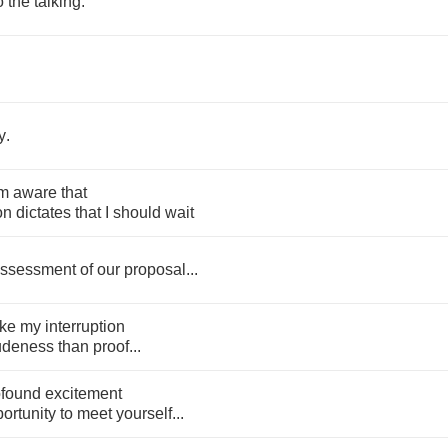
o
the
talking
.
?
y
.
m
aware
that
on
dictates
that
I
should
wait
ssessment
of
our
proposal
...
ake
my
interruption
udeness
than
proof
...
ofound
excitement
ortunity
to
meet
yourself
...