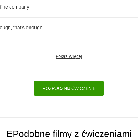
fine
company
.
ough
,
that's
enough
.
Pokaż Więcej
ROZPOCZNIJ ĆWICZENIE
EPodobne filmy z ćwiczeniami