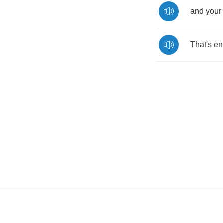
and
your
That's
en