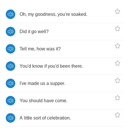
Oh
,
my
goodness
,
you're
soaked
.
Did
it
go
well
?
Tell
me
,
how
was
it
?
You'd
know
if
you'd
been
there
.
I've
made
us
a
supper
.
You
should
have
come
.
A
little
sort
of
celebration
.