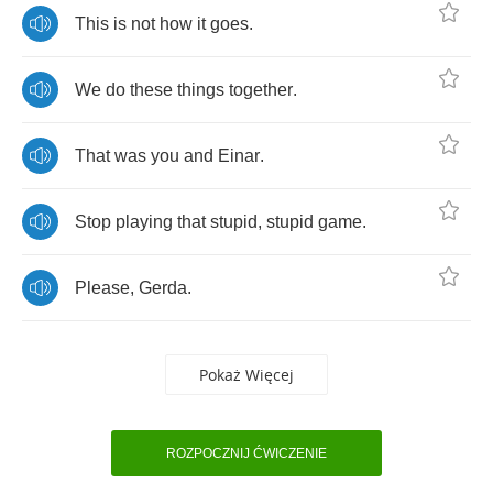
This
is
not
how
it
goes
.
We
do
these
things
together
.
That
was
you
and
Einar
.
Stop
playing
that
stupid
,
stupid
game
.
Please
,
Gerda
.
Pokaż Więcej
ROZPOCZNIJ ĆWICZENIE