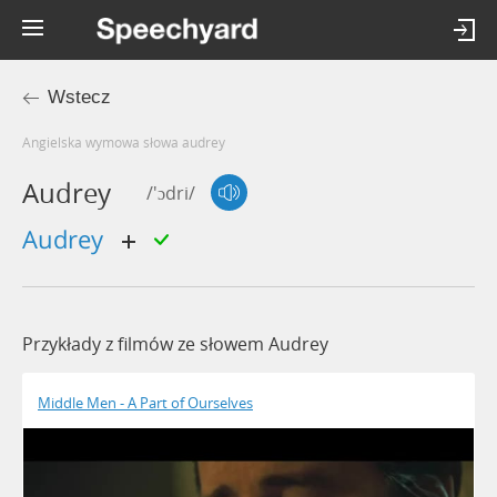
Wstecz
Angielska wymowa słowa audrey
Audrey
/'ɔdri/
audrey
Przykłady z filmów ze słowem Audrey
Middle Men - A Part of Ourselves