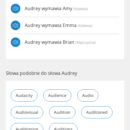
Audrey wymawia Amy
(kobieta)
Audrey wymawia Emma
(kobieta)
Audrey wymawia Brian
(mężczyzna)
Słowa podobne do słowa Audrey
Audacity
Audience
Audio
Audiovisual
Audition
Auditioned
Auditioning
Auditions