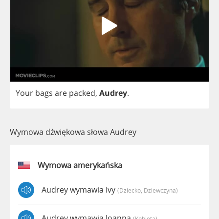
Your
bags
are
packed
,
Audrey
.
Wymowa dźwiękowa słowa Audrey
Wymowa amerykańska
Audrey wymawia Ivy
(dziecko, Dziewczyna)
Audrey wymawia Joanna
(kobieta)